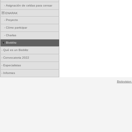
-
Asignación de celdas para censar
ENARAK
-
Proyecto
-
Cómo participar
-
Charlas
Bioblitz
-
Qué es un Bioblitz
-
Convocatoria 2022
-
Especialistas
-
Informes
Biolovision