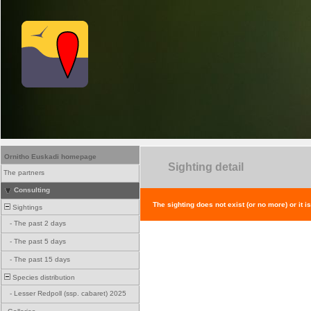
Ornitho Euskadi homepage
Sighting detail
The partners
Consulting
The sighting does not exist (or no more) or it i
Sightings
-
The past 2 days
-
The past 5 days
-
The past 15 days
Species distribution
-
Lesser Redpoll (ssp. cabaret) 2025