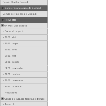
-
Premio Ornitho Euskadi
Comité Ornitológico de Euskadi
-
Comité de Rarezas de Euskadi
Proyectos
Un mes, una especie
-
Sobre el proyecto
-
2021, abril
-
2021, mayo
-
2021, junio
-
2021, julio
-
2021, agosto
-
2021, septiembre
-
2021, octubre
-
2021, noviembre
-
2021, diciembre
-
Resultados
Censo de rapaces forestales diurnas
-
Protocolo