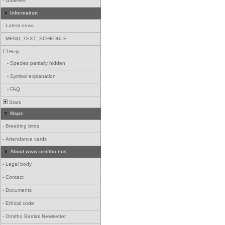
-
Galleries
Information
-
Latest news
-
MENU_TEXT_SCHEDULE
Help
-
Species partially hidden
-
Symbol explanation
-
FAQ
Stats
Maps
-
Breeding birds
-
Attendance cards
About www.ornitho.eus
-
Legal body
-
Contact
-
Documents
-
Ethical code
-
Ornitho Berriak Newsletter