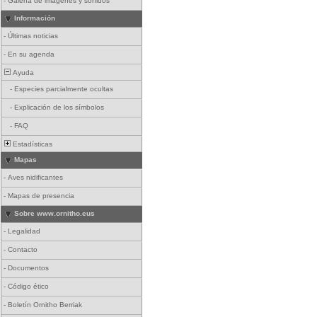
-
Galería de imágenes y sonidos
Información
-
Últimas noticias
-
En su agenda
Ayuda
-
Especies parcialmente ocultas
-
Explicación de los símbolos
-
FAQ
Estadísticas
Mapas
-
Aves nidificantes
-
Mapas de presencia
Sobre www.ornitho.eus
-
Legalidad
-
Contacto
-
Documentos
-
Código ético
-
Boletín Ornitho Berriak