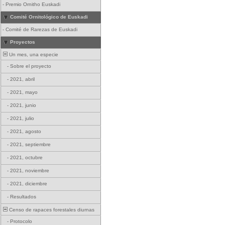
-
Premio Ornitho Euskadi
Comité Ornitológico de Euskadi
-
Comité de Rarezas de Euskadi
Proyectos
Un mes, una especie
-
Sobre el proyecto
-
2021, abril
-
2021, mayo
-
2021, junio
-
2021, julio
-
2021, agosto
-
2021, septiembre
-
2021, octubre
-
2021, noviembre
-
2021, diciembre
-
Resultados
Censo de rapaces forestales diurnas
-
Protocolo