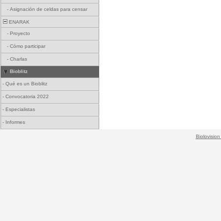
-
Asignación de celdas para censar
ENARAK
-
Proyecto
-
Cómo participar
-
Charlas
Bioblitz
-
Qué es un Bioblitz
-
Convocatoria 2022
-
Especialistas
-
Informes
Biolovision