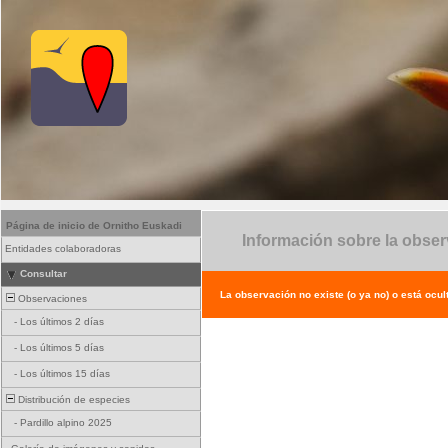
Página de inicio de Ornitho Euskadi
Información sobre la obse
Entidades colaboradoras
Consultar
La observación no existe (o ya no) o está ocul
Observaciones
-
Los últimos 2 días
-
Los últimos 5 días
-
Los últimos 15 días
Distribución de especies
-
Pardillo alpino 2025