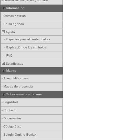
-
Galería de imágenes y sonidos
Información
-
Últimas noticias
-
En su agenda
Ayuda
-
Especies parcialmente ocultas
-
Explicación de los símbolos
-
FAQ
Estadísticas
Mapas
-
Aves nidificantes
-
Mapas de presencia
Sobre www.ornitho.eus
-
Legalidad
-
Contacto
-
Documentos
-
Código ético
-
Boletín Ornitho Berriak