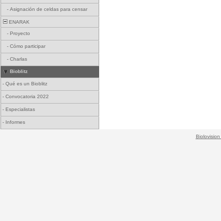
-
Asignación de celdas para censar
ENARAK
-
Proyecto
-
Cómo participar
-
Charlas
Bioblitz
-
Qué es un Bioblitz
-
Convocatoria 2022
-
Especialistas
-
Informes
Biolovision