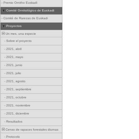
-
Premio Ornitho Euskadi
Comité Ornitológico de Euskadi
-
Comité de Rarezas de Euskadi
Proyectos
Un mes, una especie
-
Sobre el proyecto
-
2021, abril
-
2021, mayo
-
2021, junio
-
2021, julio
-
2021, agosto
-
2021, septiembre
-
2021, octubre
-
2021, noviembre
-
2021, diciembre
-
Resultados
Censo de rapaces forestales diurnas
-
Protocolo