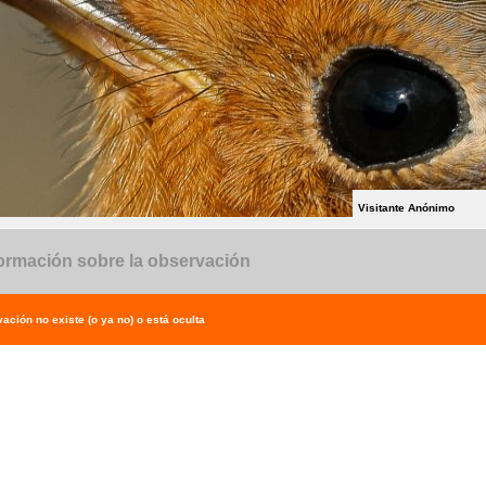
Visitante Anónimo
ormación sobre la observación
ación no existe (o ya no) o está oculta