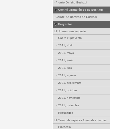
-
Premio Ornitho Euskadi
Comité Ornitológico de Euskadi
-
Comité de Rarezas de Euskadi
Proyectos
Un mes, una especie
-
Sobre el proyecto
-
2021, abril
-
2021, mayo
-
2021, junio
-
2021, julio
-
2021, agosto
-
2021, septiembre
-
2021, octubre
-
2021, noviembre
-
2021, diciembre
-
Resultados
Censo de rapaces forestales diurnas
-
Protocolo