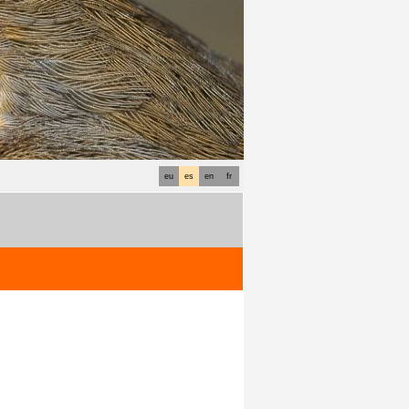
eu
es
en
fr