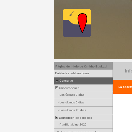
Página de inicio de Ornitho Euskadi
Inf
Entidades colaboradoras
Consultar
La observ
Observaciones
-
Los últimos 2 días
-
Los últimos 5 días
-
Los últimos 15 días
Distribución de especies
-
Pardillo alpino 2025