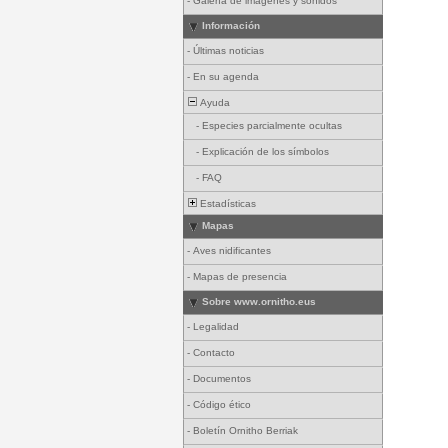
-
Galería de imágenes y sonidos
Información
-
Últimas noticias
-
En su agenda
Ayuda
-
Especies parcialmente ocultas
-
Explicación de los símbolos
-
FAQ
Estadísticas
Mapas
-
Aves nidificantes
-
Mapas de presencia
Sobre www.ornitho.eus
-
Legalidad
-
Contacto
-
Documentos
-
Código ético
-
Boletín Ornitho Berriak