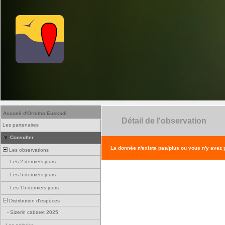
Accueil d'Ornitho Euskadi
Détail de l'observation
Les partenaires
Consulter
La donnée n'existe pas/plus ou vous n'y avez
Les observations
-
Les 2 derniers jours
-
Les 5 derniers jours
-
Les 15 derniers jours
Distribution d'espèces
-
Sizerin cabaret 2025