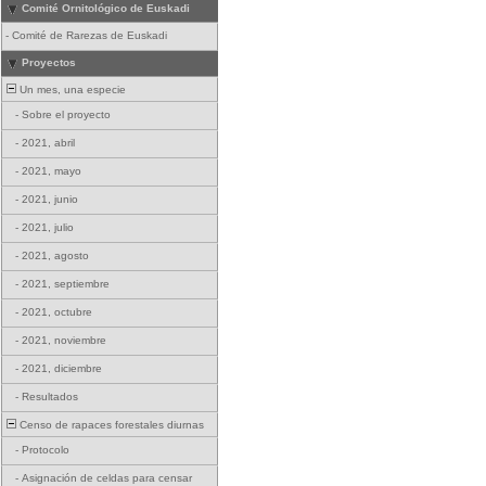
Comité Ornitológico de Euskadi
-
Comité de Rarezas de Euskadi
Proyectos
Un mes, una especie
-
Sobre el proyecto
-
2021, abril
-
2021, mayo
-
2021, junio
-
2021, julio
-
2021, agosto
-
2021, septiembre
-
2021, octubre
-
2021, noviembre
-
2021, diciembre
-
Resultados
Censo de rapaces forestales diurnas
-
Protocolo
-
Asignación de celdas para censar