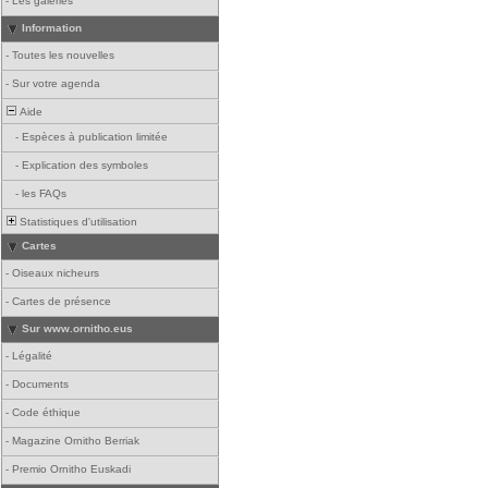
-
Les galeries
Information
-
Toutes les nouvelles
-
Sur votre agenda
Aide
-
Espèces à publication limitée
-
Explication des symboles
-
les FAQs
Statistiques d'utilisation
Cartes
-
Oiseaux nicheurs
-
Cartes de présence
Sur www.ornitho.eus
-
Légalité
-
Documents
-
Code éthique
-
Magazine Ornitho Berriak
-
Premio Ornitho Euskadi