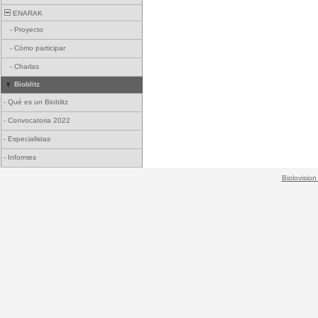
ENARAK
-
Proyecto
-
Cómo participar
-
Charlas
Bioblitz
-
Qué es un Bioblitz
-
Convocatoria 2022
-
Especialistas
-
Informes
Biolovision