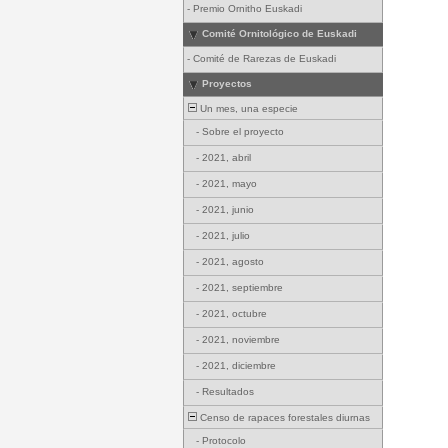
-
Premio Ornitho Euskadi
Comité Ornitológico de Euskadi
-
Comité de Rarezas de Euskadi
Proyectos
Un mes, una especie
-
Sobre el proyecto
-
2021, abril
-
2021, mayo
-
2021, junio
-
2021, julio
-
2021, agosto
-
2021, septiembre
-
2021, octubre
-
2021, noviembre
-
2021, diciembre
-
Resultados
Censo de rapaces forestales diurnas
-
Protocolo