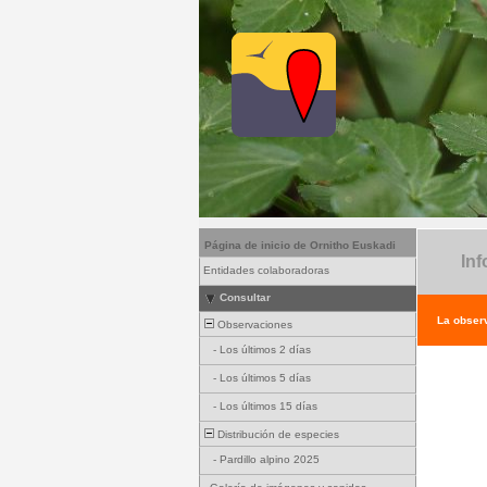
Página de inicio de Ornitho Euskadi
Inf
Entidades colaboradoras
Consultar
La observ
Observaciones
-
Los últimos 2 días
-
Los últimos 5 días
-
Los últimos 15 días
Distribución de especies
-
Pardillo alpino 2025