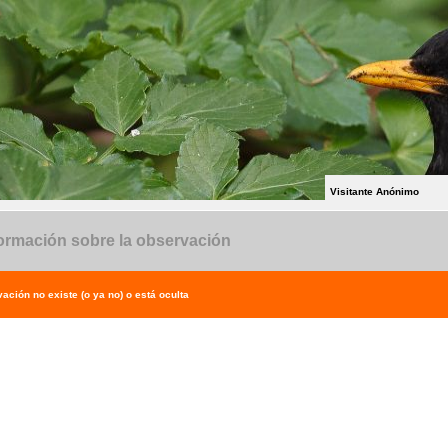
Visitante Anónimo
ormación sobre la observación
ación no existe (o ya no) o está oculta