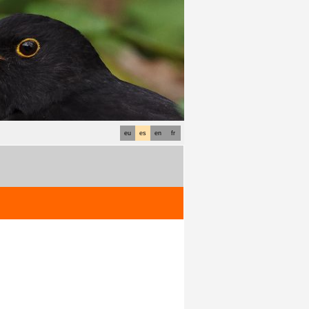
eu
es
en
fr