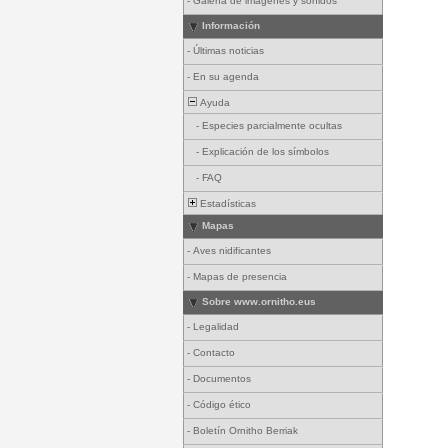
-
Galería de imágenes y sonidos
Información
-
Últimas noticias
-
En su agenda
Ayuda
-
Especies parcialmente ocultas
-
Explicación de los símbolos
-
FAQ
Estadísticas
Mapas
-
Aves nidificantes
-
Mapas de presencia
Sobre www.ornitho.eus
-
Legalidad
-
Contacto
-
Documentos
-
Código ético
-
Boletín Ornitho Berriak