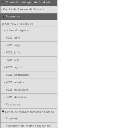
Comité Ornitológico de Euskadi
-
Comité de Rarezas de Euskadi
Proyectos
Un mes, una especie
-
Sobre el proyecto
-
2021, abril
-
2021, mayo
-
2021, junio
-
2021, julio
-
2021, agosto
-
2021, septiembre
-
2021, octubre
-
2021, noviembre
-
2021, diciembre
-
Resultados
Censo de rapaces forestales diurnas
-
Protocolo
-
Asignación de celdas para censar