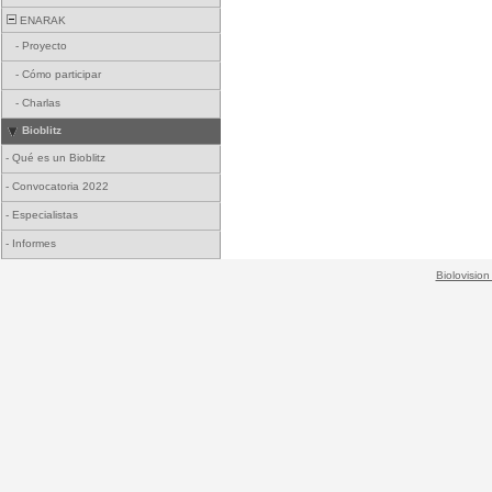
ENARAK
-
Proyecto
-
Cómo participar
-
Charlas
Bioblitz
-
Qué es un Bioblitz
-
Convocatoria 2022
-
Especialistas
-
Informes
Biolovision