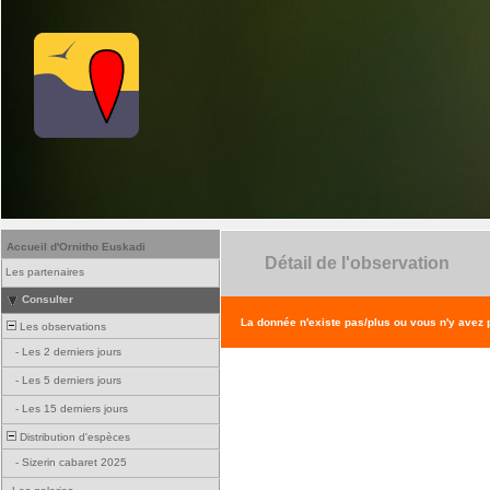
Accueil d'Ornitho Euskadi
Détail de l'observation
Les partenaires
Consulter
La donnée n'existe pas/plus ou vous n'y avez
Les observations
-
Les 2 derniers jours
-
Les 5 derniers jours
-
Les 15 derniers jours
Distribution d'espèces
-
Sizerin cabaret 2025