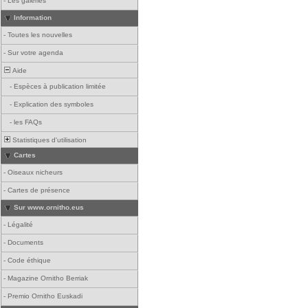
-
Les galeries
Information
-
Toutes les nouvelles
-
Sur votre agenda
Aide
-
Espèces à publication limitée
-
Explication des symboles
-
les FAQs
Statistiques d'utilisation
Cartes
-
Oiseaux nicheurs
-
Cartes de présence
Sur www.ornitho.eus
-
Légalité
-
Documents
-
Code éthique
-
Magazine Ornitho Berriak
-
Premio Ornitho Euskadi