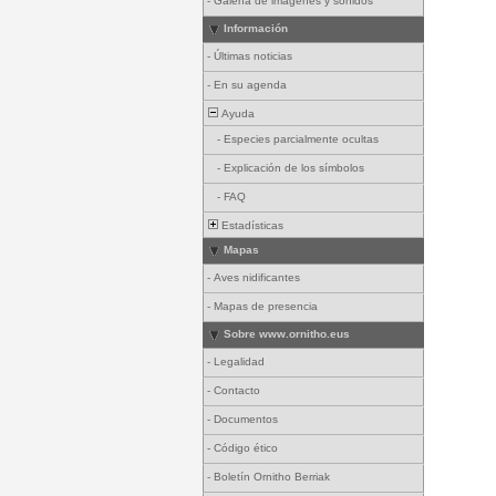
-
Galería de imágenes y sonidos
Información
-
Últimas noticias
-
En su agenda
Ayuda
-
Especies parcialmente ocultas
-
Explicación de los símbolos
-
FAQ
Estadísticas
Mapas
-
Aves nidificantes
-
Mapas de presencia
Sobre www.ornitho.eus
-
Legalidad
-
Contacto
-
Documentos
-
Código ético
-
Boletín Ornitho Berriak