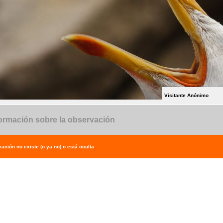
Visitante Anónimo
ormación sobre la observación
ación no existe (o ya no) o está oculta