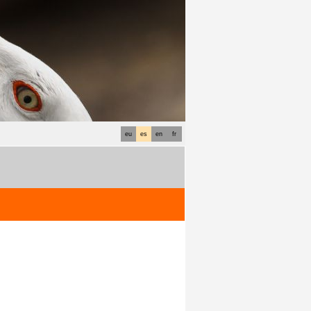
eu
es
en
fr