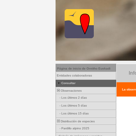
Página de inicio de Ornitho Euskadi
Inf
Entidades colaboradoras
Consultar
La observ
Observaciones
-
Los últimos 2 días
-
Los últimos 5 días
-
Los últimos 15 días
Distribución de especies
-
Pardillo alpino 2025