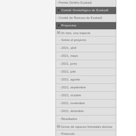
-
Premio Ornitho Euskadi
Comité Ornitológico de Euskadi
-
Comité de Rarezas de Euskadi
Proyectos
Un mes, una especie
-
Sobre el proyecto
-
2021, abril
-
2021, mayo
-
2021, junio
-
2021, julio
-
2021, agosto
-
2021, septiembre
-
2021, octubre
-
2021, noviembre
-
2021, diciembre
-
Resultados
Censo de rapaces forestales diurnas
-
Protocolo