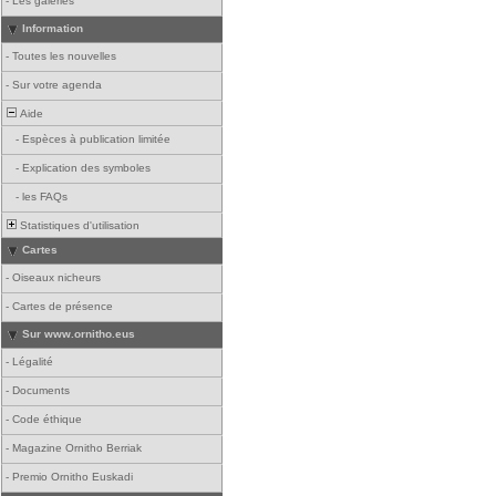
-
Les galeries
Information
-
Toutes les nouvelles
-
Sur votre agenda
Aide
-
Espèces à publication limitée
-
Explication des symboles
-
les FAQs
Statistiques d'utilisation
Cartes
-
Oiseaux nicheurs
-
Cartes de présence
Sur www.ornitho.eus
-
Légalité
-
Documents
-
Code éthique
-
Magazine Ornitho Berriak
-
Premio Ornitho Euskadi