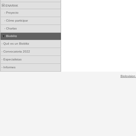
ENARAK
-
Proyecto
-
Cómo participar
-
Charlas
Bioblitz
-
Qué es un Bioblitz
-
Convocatoria 2022
-
Especialistas
-
Informes
Biolovision