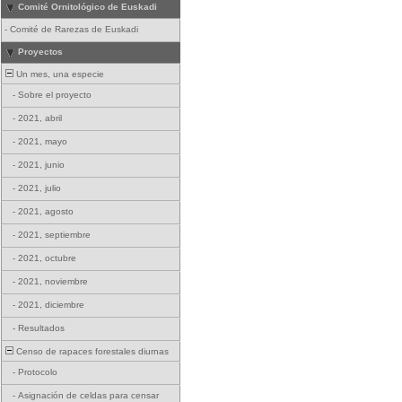
Comité Ornitológico de Euskadi
-
Comité de Rarezas de Euskadi
Proyectos
Un mes, una especie
-
Sobre el proyecto
-
2021, abril
-
2021, mayo
-
2021, junio
-
2021, julio
-
2021, agosto
-
2021, septiembre
-
2021, octubre
-
2021, noviembre
-
2021, diciembre
-
Resultados
Censo de rapaces forestales diurnas
-
Protocolo
-
Asignación de celdas para censar