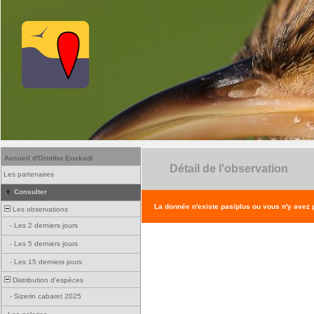
Accueil d'Ornitho Euskadi
Détail de l'observation
Les partenaires
Consulter
La donnée n'existe pas/plus ou vous n'y avez
Les observations
-
Les 2 derniers jours
-
Les 5 derniers jours
-
Les 15 derniers jours
Distribution d'espèces
-
Sizerin cabaret 2025