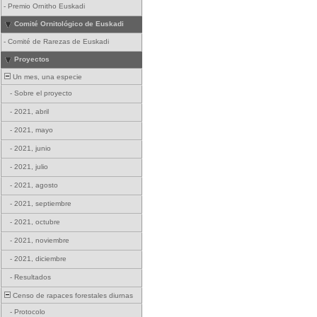
-
Premio Ornitho Euskadi
Comité Ornitológico de Euskadi
-
Comité de Rarezas de Euskadi
Proyectos
Un mes, una especie
-
Sobre el proyecto
-
2021, abril
-
2021, mayo
-
2021, junio
-
2021, julio
-
2021, agosto
-
2021, septiembre
-
2021, octubre
-
2021, noviembre
-
2021, diciembre
-
Resultados
Censo de rapaces forestales diurnas
-
Protocolo