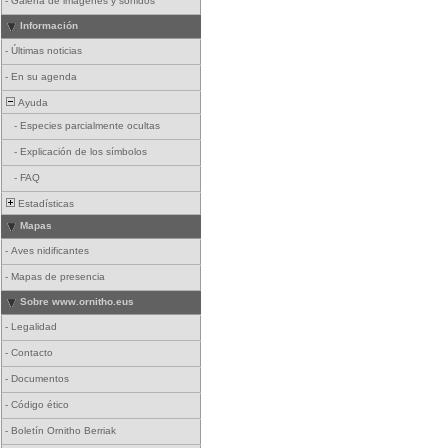
-
Galería de imágenes y sonidos
Información
-
Últimas noticias
-
En su agenda
Ayuda
-
Especies parcialmente ocultas
-
Explicación de los símbolos
-
FAQ
Estadísticas
Mapas
-
Aves nidificantes
-
Mapas de presencia
Sobre www.ornitho.eus
-
Legalidad
-
Contacto
-
Documentos
-
Código ético
-
Boletín Ornitho Berriak