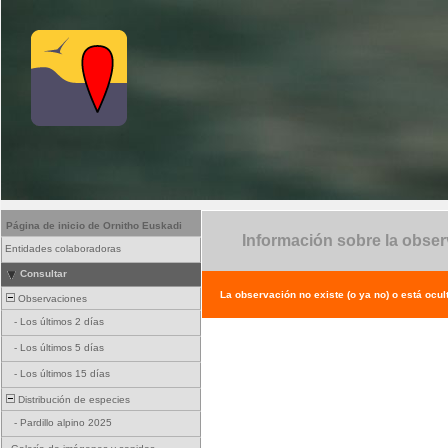
Página de inicio de Ornitho Euskadi
Información sobre la obse
Entidades colaboradoras
Consultar
La observación no existe (o ya no) o está ocul
Observaciones
-
Los últimos 2 días
-
Los últimos 5 días
-
Los últimos 15 días
Distribución de especies
-
Pardillo alpino 2025