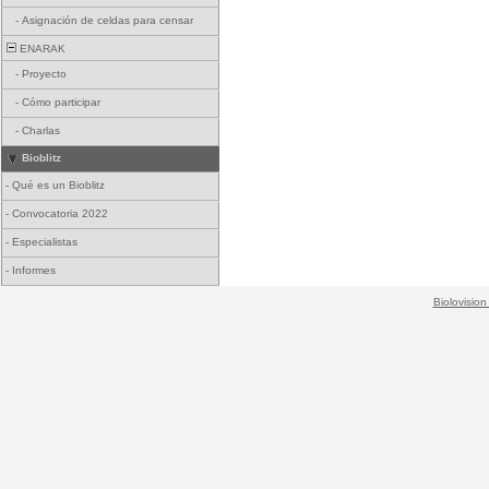
-
Asignación de celdas para censar
ENARAK
-
Proyecto
-
Cómo participar
-
Charlas
Bioblitz
-
Qué es un Bioblitz
-
Convocatoria 2022
-
Especialistas
-
Informes
Biolovision