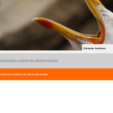
Visitante Anónimo
ormación sobre la observación
ación no existe (o ya no) o está oculta