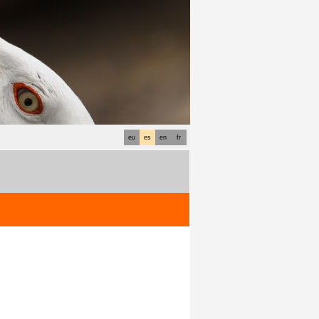
eu
es
en
fr