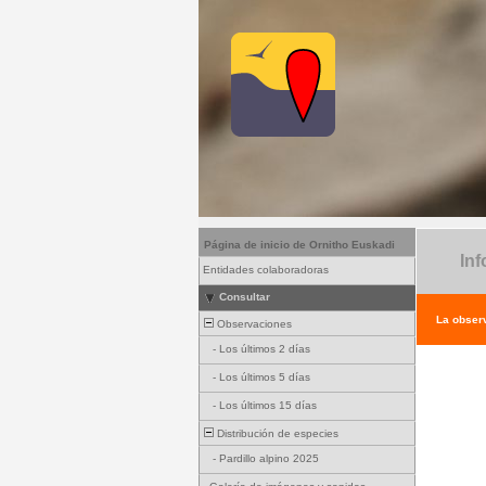
Página de inicio de Ornitho Euskadi
Inf
Entidades colaboradoras
Consultar
La observ
Observaciones
-
Los últimos 2 días
-
Los últimos 5 días
-
Los últimos 15 días
Distribución de especies
-
Pardillo alpino 2025