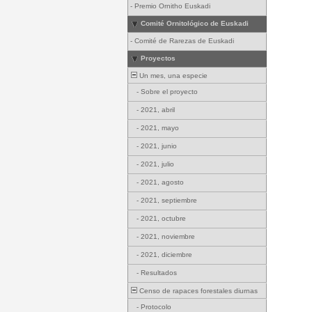
-
Premio Ornitho Euskadi
Comité Ornitológico de Euskadi
-
Comité de Rarezas de Euskadi
Proyectos
Un mes, una especie
-
Sobre el proyecto
-
2021, abril
-
2021, mayo
-
2021, junio
-
2021, julio
-
2021, agosto
-
2021, septiembre
-
2021, octubre
-
2021, noviembre
-
2021, diciembre
-
Resultados
Censo de rapaces forestales diurnas
-
Protocolo