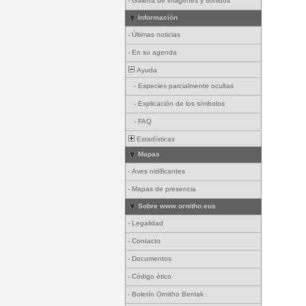
-
Galería de imágenes y sonidos
Información
-
Últimas noticias
-
En su agenda
Ayuda
-
Especies parcialmente ocultas
-
Explicación de los símbolos
-
FAQ
Estadísticas
Mapas
-
Aves nidificantes
-
Mapas de presencia
Sobre www.ornitho.eus
-
Legalidad
-
Contacto
-
Documentos
-
Código ético
-
Boletín Ornitho Berriak