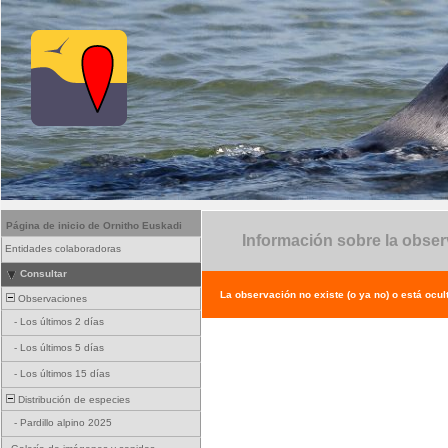
Página de inicio de Ornitho Euskadi
Información sobre la obse
Entidades colaboradoras
Consultar
La observación no existe (o ya no) o está ocul
Observaciones
-
Los últimos 2 días
-
Los últimos 5 días
-
Los últimos 15 días
Distribución de especies
-
Pardillo alpino 2025