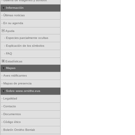
-
Galería de imágenes y sonidos
Información
-
Últimas noticias
-
En su agenda
Ayuda
-
Especies parcialmente ocultas
-
Explicación de los símbolos
-
FAQ
Estadísticas
Mapas
-
Aves nidificantes
-
Mapas de presencia
Sobre www.ornitho.eus
-
Legalidad
-
Contacto
-
Documentos
-
Código ético
-
Boletín Ornitho Berriak