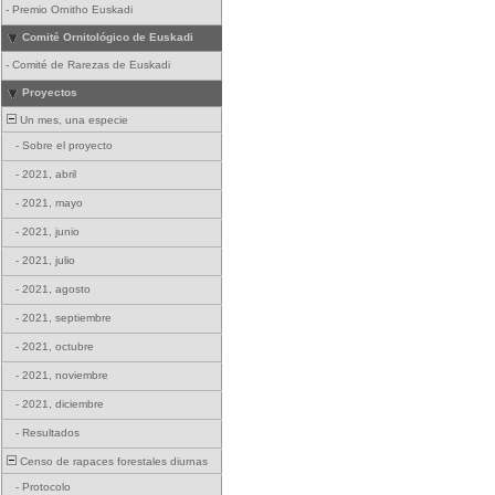
-
Premio Ornitho Euskadi
Comité Ornitológico de Euskadi
-
Comité de Rarezas de Euskadi
Proyectos
Un mes, una especie
-
Sobre el proyecto
-
2021, abril
-
2021, mayo
-
2021, junio
-
2021, julio
-
2021, agosto
-
2021, septiembre
-
2021, octubre
-
2021, noviembre
-
2021, diciembre
-
Resultados
Censo de rapaces forestales diurnas
-
Protocolo