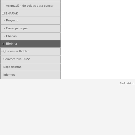
-
Asignación de celdas para censar
ENARAK
-
Proyecto
-
Cómo participar
-
Charlas
Bioblitz
-
Qué es un Bioblitz
-
Convocatoria 2022
-
Especialistas
-
Informes
Biolovision