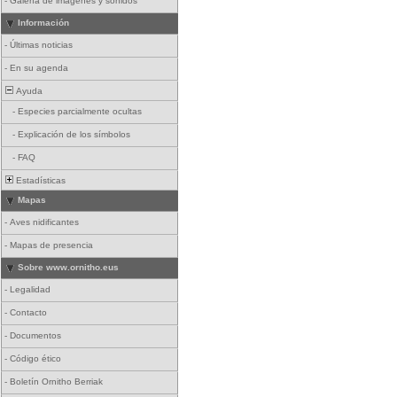
-
Galería de imágenes y sonidos
Información
-
Últimas noticias
-
En su agenda
Ayuda
-
Especies parcialmente ocultas
-
Explicación de los símbolos
-
FAQ
Estadísticas
Mapas
-
Aves nidificantes
-
Mapas de presencia
Sobre www.ornitho.eus
-
Legalidad
-
Contacto
-
Documentos
-
Código ético
-
Boletín Ornitho Berriak