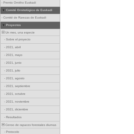
-
Premio Ornitho Euskadi
Comité Ornitológico de Euskadi
-
Comité de Rarezas de Euskadi
Proyectos
Un mes, una especie
-
Sobre el proyecto
-
2021, abril
-
2021, mayo
-
2021, junio
-
2021, julio
-
2021, agosto
-
2021, septiembre
-
2021, octubre
-
2021, noviembre
-
2021, diciembre
-
Resultados
Censo de rapaces forestales diurnas
-
Protocolo