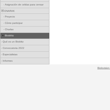
-
Asignación de celdas para censar
ENARAK
-
Proyecto
-
Cómo participar
-
Charlas
Bioblitz
-
Qué es un Bioblitz
-
Convocatoria 2022
-
Especialistas
-
Informes
Biolovision