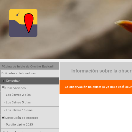
Página de inicio de Ornitho Euskadi
Información sobre la obse
Entidades colaboradoras
Consultar
La observación no existe (o ya no) o está ocul
Observaciones
-
Los últimos 2 días
-
Los últimos 5 días
-
Los últimos 15 días
Distribución de especies
-
Pardillo alpino 2025