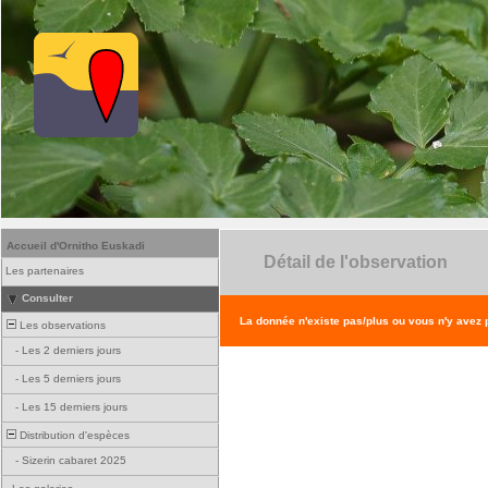
Accueil d'Ornitho Euskadi
Détail de l'observation
Les partenaires
Consulter
La donnée n'existe pas/plus ou vous n'y avez
Les observations
-
Les 2 derniers jours
-
Les 5 derniers jours
-
Les 15 derniers jours
Distribution d'espèces
-
Sizerin cabaret 2025