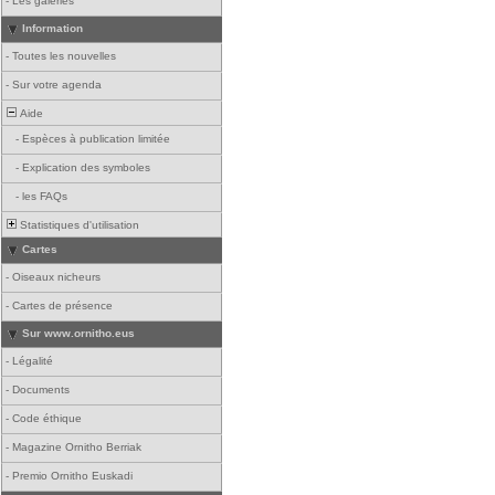
-
Les galeries
Information
-
Toutes les nouvelles
-
Sur votre agenda
Aide
-
Espèces à publication limitée
-
Explication des symboles
-
les FAQs
Statistiques d'utilisation
Cartes
-
Oiseaux nicheurs
-
Cartes de présence
Sur www.ornitho.eus
-
Légalité
-
Documents
-
Code éthique
-
Magazine Ornitho Berriak
-
Premio Ornitho Euskadi