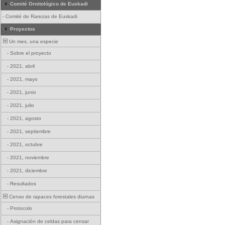
Comité Ornitológico de Euskadi
-
Comité de Rarezas de Euskadi
Proyectos
Un mes, una especie
-
Sobre el proyecto
-
2021, abril
-
2021, mayo
-
2021, junio
-
2021, julio
-
2021, agosto
-
2021, septiembre
-
2021, octubre
-
2021, noviembre
-
2021, diciembre
-
Resultados
Censo de rapaces forestales diurnas
-
Protocolo
-
Asignación de celdas para censar