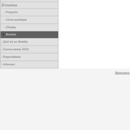
ENARAK
-
Proyecto
-
Cómo participar
-
Charlas
Bioblitz
-
Qué es un Bioblitz
-
Convocatoria 2022
-
Especialistas
-
Informes
Biolovision