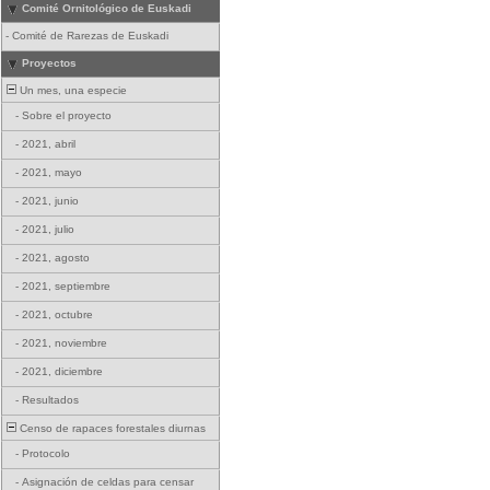
Comité Ornitológico de Euskadi
-
Comité de Rarezas de Euskadi
Proyectos
Un mes, una especie
-
Sobre el proyecto
-
2021, abril
-
2021, mayo
-
2021, junio
-
2021, julio
-
2021, agosto
-
2021, septiembre
-
2021, octubre
-
2021, noviembre
-
2021, diciembre
-
Resultados
Censo de rapaces forestales diurnas
-
Protocolo
-
Asignación de celdas para censar