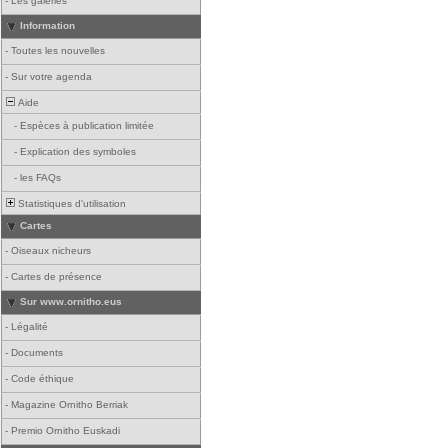
-
Les galeries
Information
-
Toutes les nouvelles
-
Sur votre agenda
Aide
-
Espèces à publication limitée
-
Explication des symboles
-
les FAQs
Statistiques d'utilisation
Cartes
-
Oiseaux nicheurs
-
Cartes de présence
Sur www.ornitho.eus
-
Légalité
-
Documents
-
Code éthique
-
Magazine Ornitho Berriak
-
Premio Ornitho Euskadi