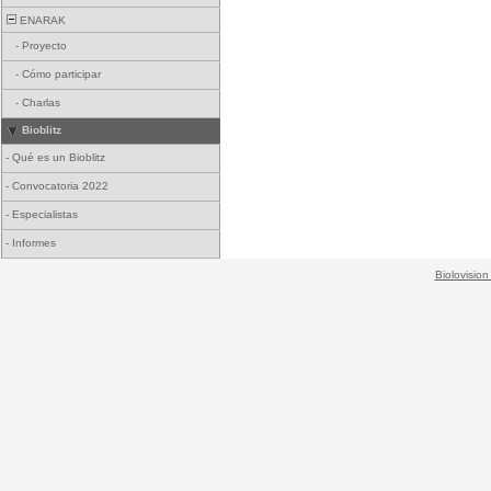
ENARAK
-
Proyecto
-
Cómo participar
-
Charlas
Bioblitz
-
Qué es un Bioblitz
-
Convocatoria 2022
-
Especialistas
-
Informes
Biolovision