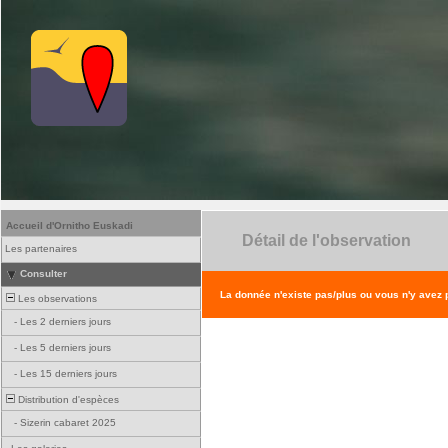
Accueil d'Ornitho Euskadi
Détail de l'observation
Les partenaires
Consulter
La donnée n'existe pas/plus ou vous n'y avez
Les observations
-
Les 2 derniers jours
-
Les 5 derniers jours
-
Les 15 derniers jours
Distribution d'espèces
-
Sizerin cabaret 2025