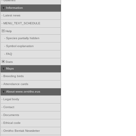
-
Galleries
Information
-
Latest news
-
MENU_TEXT_SCHEDULE
Help
-
Species partially hidden
-
Symbol explanation
-
FAQ
Stats
Maps
-
Breeding birds
-
Attendance cards
About www.ornitho.eus
-
Legal body
-
Contact
-
Documents
-
Ethical code
-
Ornitho Berriak Newsletter