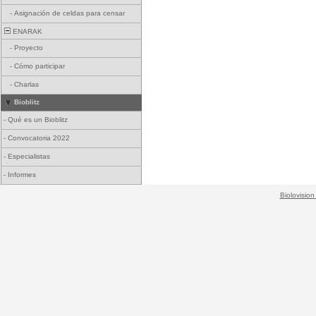
-
Asignación de celdas para censar
ENARAK
-
Proyecto
-
Cómo participar
-
Charlas
Bioblitz
-
Qué es un Bioblitz
-
Convocatoria 2022
-
Especialistas
-
Informes
Biolovision