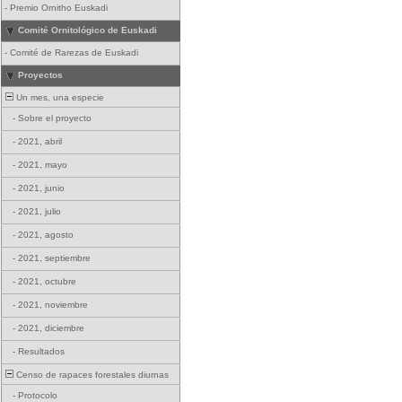
-
Premio Ornitho Euskadi
Comité Ornitológico de Euskadi
-
Comité de Rarezas de Euskadi
Proyectos
Un mes, una especie
-
Sobre el proyecto
-
2021, abril
-
2021, mayo
-
2021, junio
-
2021, julio
-
2021, agosto
-
2021, septiembre
-
2021, octubre
-
2021, noviembre
-
2021, diciembre
-
Resultados
Censo de rapaces forestales diurnas
-
Protocolo