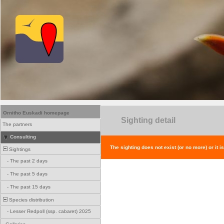
Ornitho Euskadi homepage
Sighting detail
The partners
Consulting
The sighting does not exist (or no more) or it i
Sightings
-
The past 2 days
-
The past 5 days
-
The past 15 days
Species distribution
-
Lesser Redpoll (ssp. cabaret) 2025