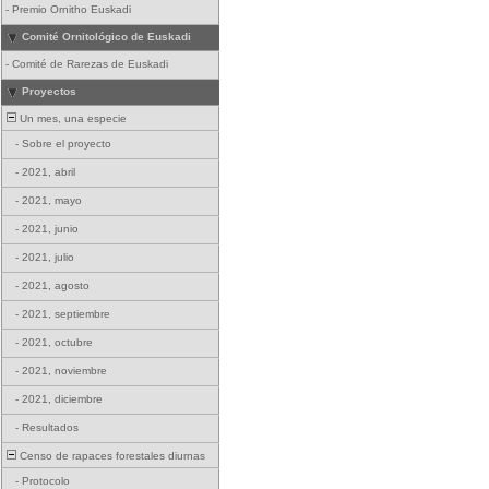
-
Premio Ornitho Euskadi
Comité Ornitológico de Euskadi
-
Comité de Rarezas de Euskadi
Proyectos
Un mes, una especie
-
Sobre el proyecto
-
2021, abril
-
2021, mayo
-
2021, junio
-
2021, julio
-
2021, agosto
-
2021, septiembre
-
2021, octubre
-
2021, noviembre
-
2021, diciembre
-
Resultados
Censo de rapaces forestales diurnas
-
Protocolo