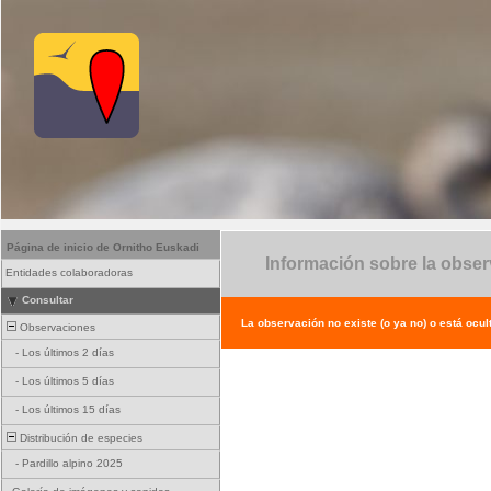
Página de inicio de Ornitho Euskadi
Información sobre la obse
Entidades colaboradoras
Consultar
La observación no existe (o ya no) o está ocul
Observaciones
-
Los últimos 2 días
-
Los últimos 5 días
-
Los últimos 15 días
Distribución de especies
-
Pardillo alpino 2025