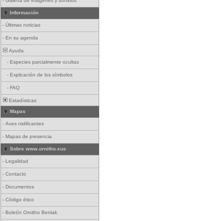
-
Galería de imágenes y sonidos
Información
-
Últimas noticias
-
En su agenda
Ayuda
-
Especies parcialmente ocultas
-
Explicación de los símbolos
-
FAQ
Estadísticas
Mapas
-
Aves nidificantes
-
Mapas de presencia
Sobre www.ornitho.eus
-
Legalidad
-
Contacto
-
Documentos
-
Código ético
-
Boletín Ornitho Berriak