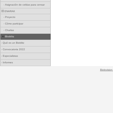
-
Asignación de celdas para censar
ENARAK
-
Proyecto
-
Cómo participar
-
Charlas
Bioblitz
-
Qué es un Bioblitz
-
Convocatoria 2022
-
Especialistas
-
Informes
Biolovision