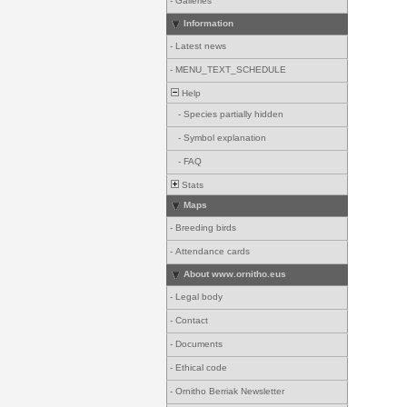
-
Galleries
Information
-
Latest news
-
MENU_TEXT_SCHEDULE
Help
-
Species partially hidden
-
Symbol explanation
-
FAQ
Stats
Maps
-
Breeding birds
-
Attendance cards
About www.ornitho.eus
-
Legal body
-
Contact
-
Documents
-
Ethical code
-
Ornitho Berriak Newsletter