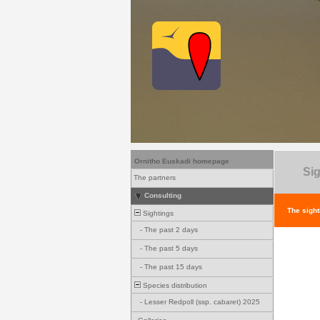
Ornitho Euskadi homepage
Sig
The partners
Consulting
The sight
Sightings
-
The past 2 days
-
The past 5 days
-
The past 15 days
Species distribution
-
Lesser Redpoll (ssp. cabaret) 2025