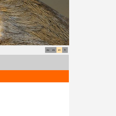
eu
es
en
fr