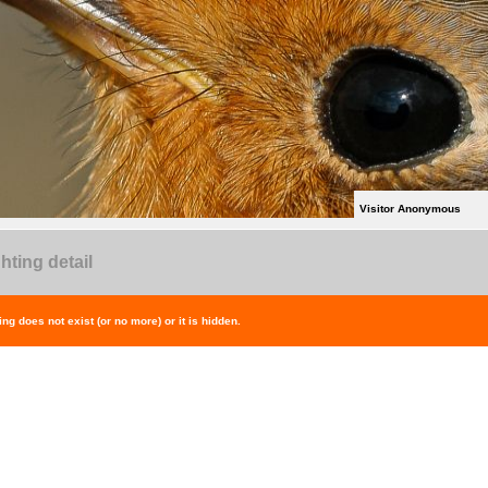
Visitor Anonymous
hting detail
ing does not exist (or no more) or it is hidden.