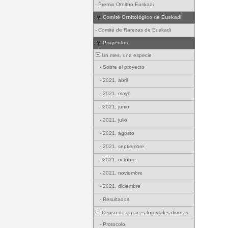
-
Premio Ornitho Euskadi
Comité Ornitológico de Euskadi
-
Comité de Rarezas de Euskadi
Proyectos
Un mes, una especie
-
Sobre el proyecto
-
2021, abril
-
2021, mayo
-
2021, junio
-
2021, julio
-
2021, agosto
-
2021, septiembre
-
2021, octubre
-
2021, noviembre
-
2021, diciembre
-
Resultados
Censo de rapaces forestales diurnas
-
Protocolo