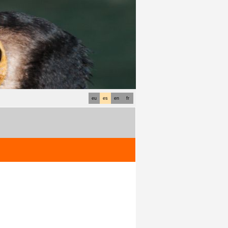
eu
es
en
fr