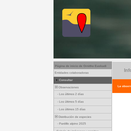
Página de inicio de Ornitho Euskadi
Inf
Entidades colaboradoras
Consultar
La observ
Observaciones
-
Los últimos 2 días
-
Los últimos 5 días
-
Los últimos 15 días
Distribución de especies
-
Pardillo alpino 2025