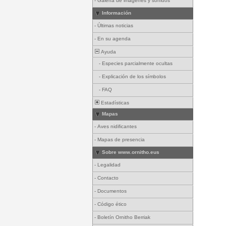
-
Galería de imágenes y sonidos
Información
-
Últimas noticias
-
En su agenda
Ayuda
-
Especies parcialmente ocultas
-
Explicación de los símbolos
-
FAQ
Estadísticas
Mapas
-
Aves nidificantes
-
Mapas de presencia
Sobre www.ornitho.eus
-
Legalidad
-
Contacto
-
Documentos
-
Código ético
-
Boletín Ornitho Berriak