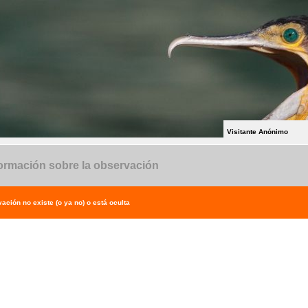
Visitante Anónimo
ormación sobre la observación
ación no existe (o ya no) o está oculta