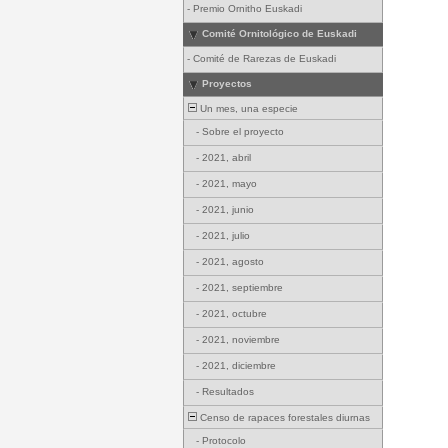
-
Premio Ornitho Euskadi
Comité Ornitológico de Euskadi
-
Comité de Rarezas de Euskadi
Proyectos
Un mes, una especie
-
Sobre el proyecto
-
2021, abril
-
2021, mayo
-
2021, junio
-
2021, julio
-
2021, agosto
-
2021, septiembre
-
2021, octubre
-
2021, noviembre
-
2021, diciembre
-
Resultados
Censo de rapaces forestales diurnas
-
Protocolo