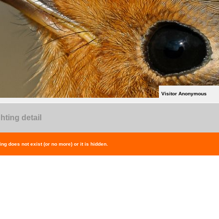
Visitor Anonymous
hting detail
ing does not exist (or no more) or it is hidden.