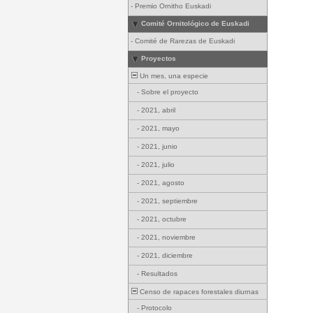
-
Premio Ornitho Euskadi
Comité Ornitológico de Euskadi
-
Comité de Rarezas de Euskadi
Proyectos
Un mes, una especie
-
Sobre el proyecto
-
2021, abril
-
2021, mayo
-
2021, junio
-
2021, julio
-
2021, agosto
-
2021, septiembre
-
2021, octubre
-
2021, noviembre
-
2021, diciembre
-
Resultados
Censo de rapaces forestales diurnas
-
Protocolo