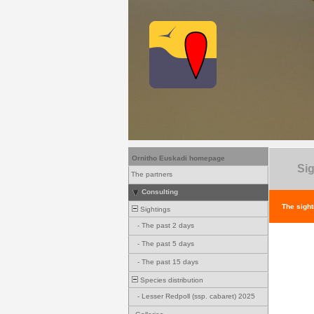
Ornitho Euskadi homepage
Sig
The partners
Consulting
The sight
Sightings
-
The past 2 days
-
The past 5 days
-
The past 15 days
Species distribution
-
Lesser Redpoll (ssp. cabaret) 2025