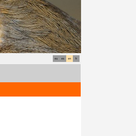
eu
es
en
fr