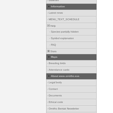
-
Galleries
Information
-
Latest news
-
MENU_TEXT_SCHEDULE
Help
-
Species partially hidden
-
Symbol explanation
-
FAQ
Stats
Maps
-
Breeding birds
-
Attendance cards
About www.ornitho.eus
-
Legal body
-
Contact
-
Documents
-
Ethical code
-
Ornitho Berriak Newsletter