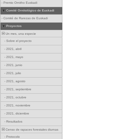
-
Premio Ornitho Euskadi
Comité Ornitológico de Euskadi
-
Comité de Rarezas de Euskadi
Proyectos
Un mes, una especie
-
Sobre el proyecto
-
2021, abril
-
2021, mayo
-
2021, junio
-
2021, julio
-
2021, agosto
-
2021, septiembre
-
2021, octubre
-
2021, noviembre
-
2021, diciembre
-
Resultados
Censo de rapaces forestales diurnas
-
Protocolo