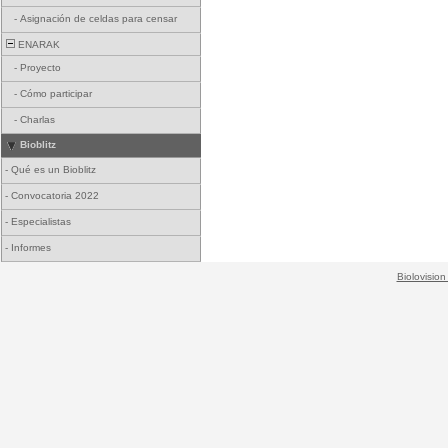
-
Asignación de celdas para censar
ENARAK
-
Proyecto
-
Cómo participar
-
Charlas
Bioblitz
-
Qué es un Bioblitz
-
Convocatoria 2022
-
Especialistas
-
Informes
Biolovision