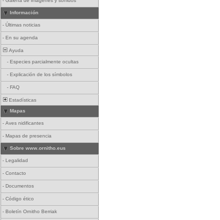
-
Galería de imágenes y sonidos
Información
-
Últimas noticias
-
En su agenda
Ayuda
-
Especies parcialmente ocultas
-
Explicación de los símbolos
-
FAQ
Estadísticas
Mapas
-
Aves nidificantes
-
Mapas de presencia
Sobre www.ornitho.eus
-
Legalidad
-
Contacto
-
Documentos
-
Código ético
-
Boletín Ornitho Berriak