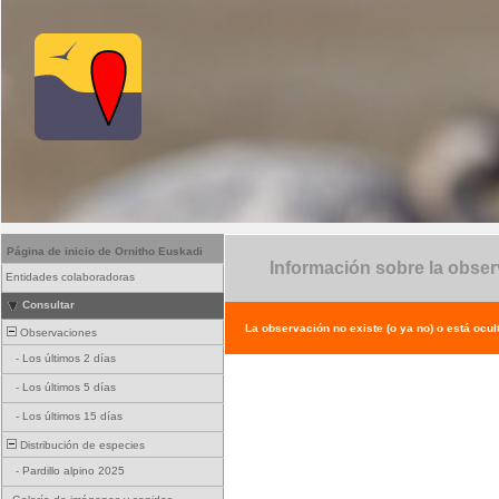
Página de inicio de Ornitho Euskadi
Información sobre la obse
Entidades colaboradoras
Consultar
La observación no existe (o ya no) o está ocul
Observaciones
-
Los últimos 2 días
-
Los últimos 5 días
-
Los últimos 15 días
Distribución de especies
-
Pardillo alpino 2025