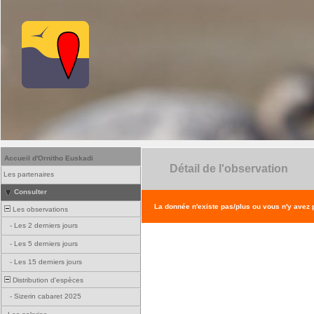
Accueil d'Ornitho Euskadi
Détail de l'observation
Les partenaires
Consulter
La donnée n'existe pas/plus ou vous n'y avez
Les observations
-
Les 2 derniers jours
-
Les 5 derniers jours
-
Les 15 derniers jours
Distribution d'espèces
-
Sizerin cabaret 2025