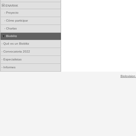
ENARAK
-
Proyecto
-
Cómo participar
-
Charlas
Bioblitz
-
Qué es un Bioblitz
-
Convocatoria 2022
-
Especialistas
-
Informes
Biolovision