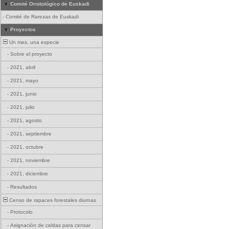
Comité Ornitológico de Euskadi
-
Comité de Rarezas de Euskadi
Proyectos
Un mes, una especie
-
Sobre el proyecto
-
2021, abril
-
2021, mayo
-
2021, junio
-
2021, julio
-
2021, agosto
-
2021, septiembre
-
2021, octubre
-
2021, noviembre
-
2021, diciembre
-
Resultados
Censo de rapaces forestales diurnas
-
Protocolo
-
Asignación de celdas para censar