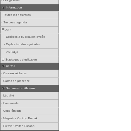
-
Les galeries
Information
-
Toutes les nouvelles
-
Sur votre agenda
Aide
-
Espèces à publication limitée
-
Explication des symboles
-
les FAQs
Statistiques d'utilisation
Cartes
-
Oiseaux nicheurs
-
Cartes de présence
Sur www.ornitho.eus
-
Légalité
-
Documents
-
Code éthique
-
Magazine Ornitho Berriak
-
Premio Ornitho Euskadi