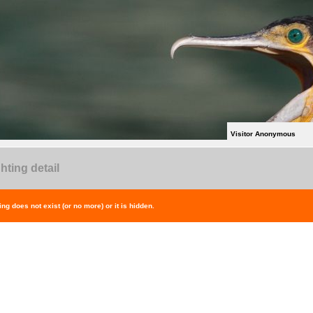
Visitor Anonymous
hting detail
ing does not exist (or no more) or it is hidden.