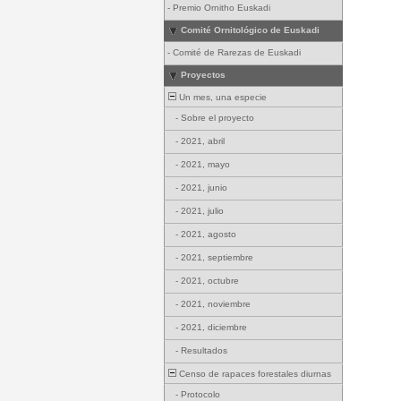
-
Premio Ornitho Euskadi
Comité Ornitológico de Euskadi
-
Comité de Rarezas de Euskadi
Proyectos
Un mes, una especie
-
Sobre el proyecto
-
2021, abril
-
2021, mayo
-
2021, junio
-
2021, julio
-
2021, agosto
-
2021, septiembre
-
2021, octubre
-
2021, noviembre
-
2021, diciembre
-
Resultados
Censo de rapaces forestales diurnas
-
Protocolo