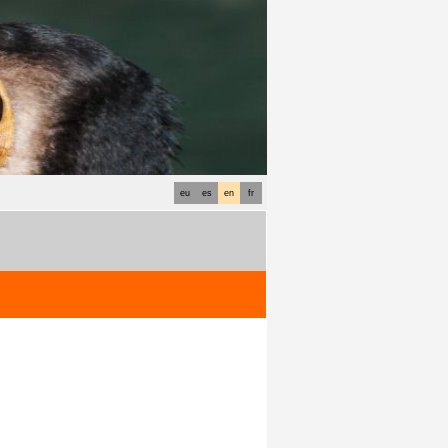
eu
es
en
fr