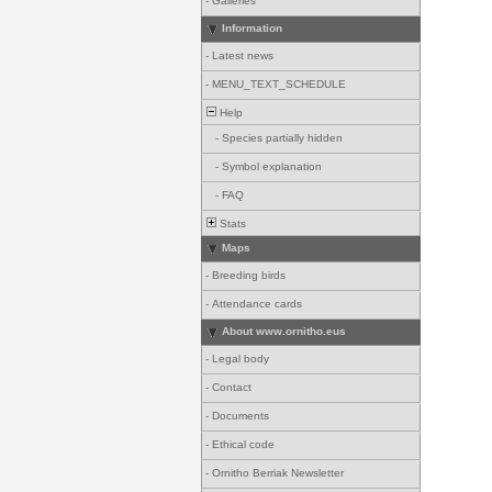
-
Galleries
Information
-
Latest news
-
MENU_TEXT_SCHEDULE
Help
-
Species partially hidden
-
Symbol explanation
-
FAQ
Stats
Maps
-
Breeding birds
-
Attendance cards
About www.ornitho.eus
-
Legal body
-
Contact
-
Documents
-
Ethical code
-
Ornitho Berriak Newsletter