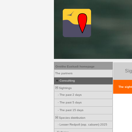
Ornitho Euskadi homepage
Sig
The partners
Consulting
The sight
Sightings
-
The past 2 days
-
The past 5 days
-
The past 15 days
Species distribution
-
Lesser Redpoll (ssp. cabaret) 2025