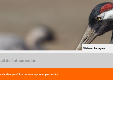
Visiteur Anonyme
ail de l'observation
 n'existe pas/plus ou vous n'y avez pas accès.