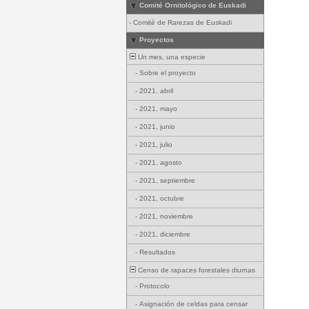
Comité Ornitológico de Euskadi
-
Comité de Rarezas de Euskadi
Proyectos
Un mes, una especie
-
Sobre el proyecto
-
2021, abril
-
2021, mayo
-
2021, junio
-
2021, julio
-
2021, agosto
-
2021, septiembre
-
2021, octubre
-
2021, noviembre
-
2021, diciembre
-
Resultados
Censo de rapaces forestales diurnas
-
Protocolo
-
Asignación de celdas para censar