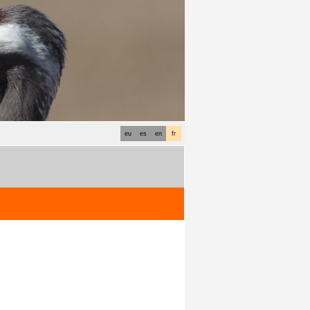
eu
es
en
fr