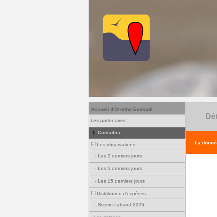
Accueil d'Ornitho Euskadi
Dét
Les partenaires
Consulter
La donnée
Les observations
-
Les 2 derniers jours
-
Les 5 derniers jours
-
Les 15 derniers jours
Distribution d'espèces
-
Sizerin cabaret 2025