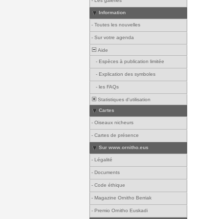
-
Les galeries
Information
-
Toutes les nouvelles
-
Sur votre agenda
Aide
-
Espèces à publication limitée
-
Explication des symboles
-
les FAQs
Statistiques d'utilisation
Cartes
-
Oiseaux nicheurs
-
Cartes de présence
Sur www.ornitho.eus
-
Légalité
-
Documents
-
Code éthique
-
Magazine Ornitho Berriak
-
Premio Ornitho Euskadi