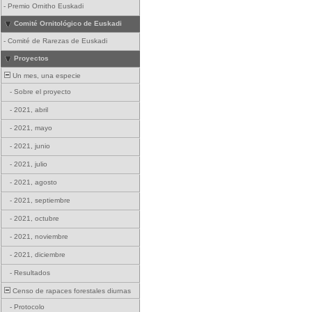
-
Premio Ornitho Euskadi
Comité Ornitológico de Euskadi
-
Comité de Rarezas de Euskadi
Proyectos
Un mes, una especie
-
Sobre el proyecto
-
2021, abril
-
2021, mayo
-
2021, junio
-
2021, julio
-
2021, agosto
-
2021, septiembre
-
2021, octubre
-
2021, noviembre
-
2021, diciembre
-
Resultados
Censo de rapaces forestales diurnas
-
Protocolo