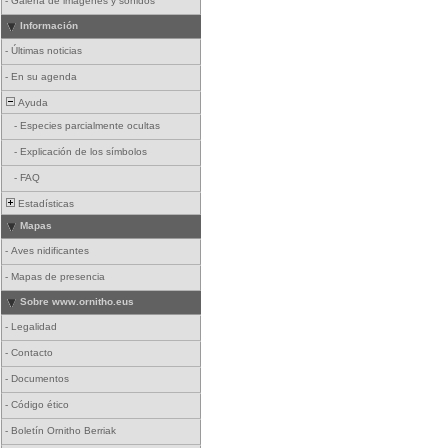
-
Galería de imágenes y sonidos
Información
-
Últimas noticias
-
En su agenda
Ayuda
-
Especies parcialmente ocultas
-
Explicación de los símbolos
-
FAQ
Estadísticas
Mapas
-
Aves nidificantes
-
Mapas de presencia
Sobre www.ornitho.eus
-
Legalidad
-
Contacto
-
Documentos
-
Código ético
-
Boletín Ornitho Berriak