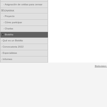
-
Asignación de celdas para censar
ENARAK
-
Proyecto
-
Cómo participar
-
Charlas
Bioblitz
-
Qué es un Bioblitz
-
Convocatoria 2022
-
Especialistas
-
Informes
Biolovision