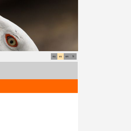
eu
es
en
fr