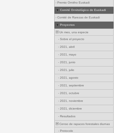
-
Premio Ornitho Euskadi
Comité Ornitológico de Euskadi
-
Comité de Rarezas de Euskadi
Proyectos
Un mes, una especie
-
Sobre el proyecto
-
2021, abril
-
2021, mayo
-
2021, junio
-
2021, julio
-
2021, agosto
-
2021, septiembre
-
2021, octubre
-
2021, noviembre
-
2021, diciembre
-
Resultados
Censo de rapaces forestales diurnas
-
Protocolo