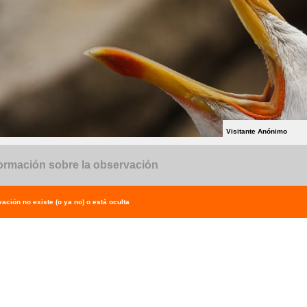
Visitante Anónimo
ormación sobre la observación
ación no existe (o ya no) o está oculta