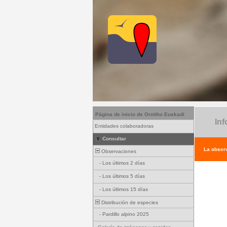
Página de inicio de Ornitho Euskadi
Inf
Entidades colaboradoras
Consultar
La observ
Observaciones
-
Los últimos 2 días
-
Los últimos 5 días
-
Los últimos 15 días
Distribución de especies
-
Pardillo alpino 2025