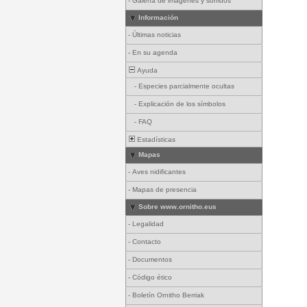
-
Galería de imágenes y sonidos
Información
-
Últimas noticias
-
En su agenda
Ayuda
-
Especies parcialmente ocultas
-
Explicación de los símbolos
-
FAQ
Estadísticas
Mapas
-
Aves nidificantes
-
Mapas de presencia
Sobre www.ornitho.eus
-
Legalidad
-
Contacto
-
Documentos
-
Código ético
-
Boletín Ornitho Berriak