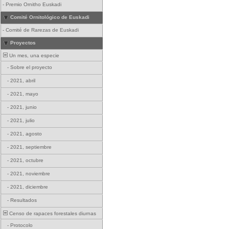
-
Premio Ornitho Euskadi
Comité Ornitológico de Euskadi
-
Comité de Rarezas de Euskadi
Proyectos
Un mes, una especie
-
Sobre el proyecto
-
2021, abril
-
2021, mayo
-
2021, junio
-
2021, julio
-
2021, agosto
-
2021, septiembre
-
2021, octubre
-
2021, noviembre
-
2021, diciembre
-
Resultados
Censo de rapaces forestales diurnas
-
Protocolo