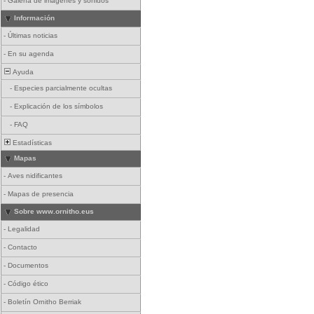
-
Galería de imágenes y sonidos
Información
-
Últimas noticias
-
En su agenda
Ayuda
-
Especies parcialmente ocultas
-
Explicación de los símbolos
-
FAQ
Estadísticas
Mapas
-
Aves nidificantes
-
Mapas de presencia
Sobre www.ornitho.eus
-
Legalidad
-
Contacto
-
Documentos
-
Código ético
-
Boletín Ornitho Berriak