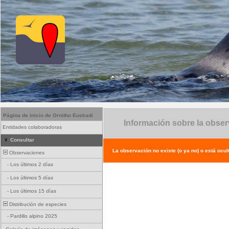
Página de inicio de Ornitho Euskadi
Información sobre la obse
Entidades colaboradoras
Consultar
La observación no existe (o ya no) o está ocul
Observaciones
-
Los últimos 2 días
-
Los últimos 5 días
-
Los últimos 15 días
Distribución de especies
-
Pardillo alpino 2025