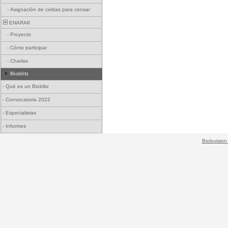
-
Asignación de celdas para censar
ENARAK
-
Proyecto
-
Cómo participar
-
Charlas
Bioblitz
-
Qué es un Bioblitz
-
Convocatoria 2022
-
Especialistas
-
Informes
Biolovision