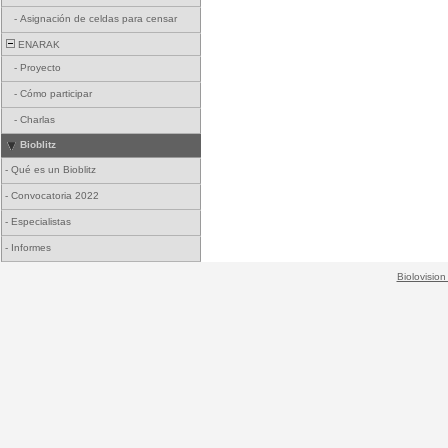
-
Asignación de celdas para censar
ENARAK
-
Proyecto
-
Cómo participar
-
Charlas
Bioblitz
-
Qué es un Bioblitz
-
Convocatoria 2022
-
Especialistas
-
Informes
Biolovision