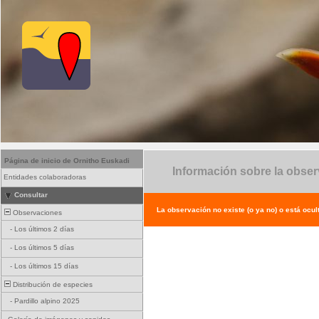
Página de inicio de Ornitho Euskadi
Información sobre la obse
Entidades colaboradoras
Consultar
La observación no existe (o ya no) o está ocul
Observaciones
-
Los últimos 2 días
-
Los últimos 5 días
-
Los últimos 15 días
Distribución de especies
-
Pardillo alpino 2025