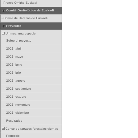
-
Premio Ornitho Euskadi
Comité Ornitológico de Euskadi
-
Comité de Rarezas de Euskadi
Proyectos
Un mes, una especie
-
Sobre el proyecto
-
2021, abril
-
2021, mayo
-
2021, junio
-
2021, julio
-
2021, agosto
-
2021, septiembre
-
2021, octubre
-
2021, noviembre
-
2021, diciembre
-
Resultados
Censo de rapaces forestales diurnas
-
Protocolo