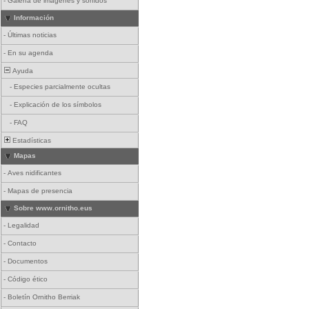
-
Galería de imágenes y sonidos
Información
-
Últimas noticias
-
En su agenda
Ayuda
-
Especies parcialmente ocultas
-
Explicación de los símbolos
-
FAQ
Estadísticas
Mapas
-
Aves nidificantes
-
Mapas de presencia
Sobre www.ornitho.eus
-
Legalidad
-
Contacto
-
Documentos
-
Código ético
-
Boletín Ornitho Berriak