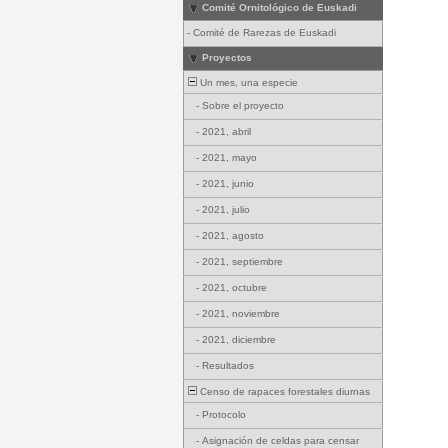
Comité Ornitológico de Euskadi
-
Comité de Rarezas de Euskadi
Proyectos
Un mes, una especie
-
Sobre el proyecto
-
2021, abril
-
2021, mayo
-
2021, junio
-
2021, julio
-
2021, agosto
-
2021, septiembre
-
2021, octubre
-
2021, noviembre
-
2021, diciembre
-
Resultados
Censo de rapaces forestales diurnas
-
Protocolo
-
Asignación de celdas para censar