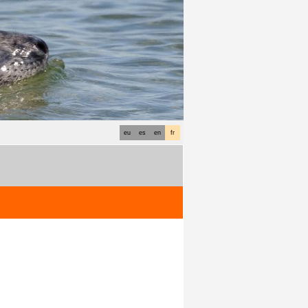
eu
es
en
fr