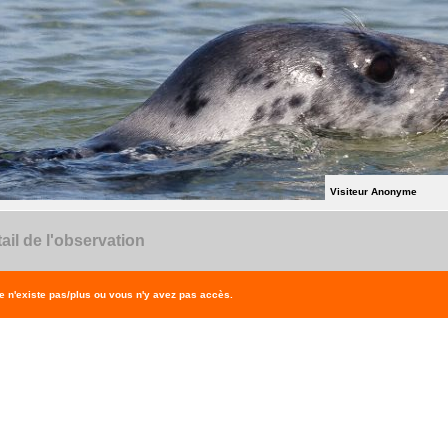
Visiteur Anonyme
ail de l'observation
 n'existe pas/plus ou vous n'y avez pas accès.