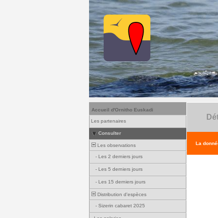
Accueil d'Ornitho Euskadi
Dét
Les partenaires
Consulter
La donnée
Les observations
-
Les 2 derniers jours
-
Les 5 derniers jours
-
Les 15 derniers jours
Distribution d'espèces
-
Sizerin cabaret 2025