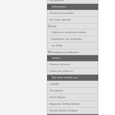
-
Les galeries
Information
-
Toutes les nouvelles
-
Sur votre agenda
Aide
-
Espèces à publication limitée
-
Explication des symboles
-
les FAQs
Statistiques d'utilisation
Cartes
-
Oiseaux nicheurs
-
Cartes de présence
Sur www.ornitho.eus
-
Légalité
-
Documents
-
Code éthique
-
Magazine Ornitho Berriak
-
Premio Ornitho Euskadi