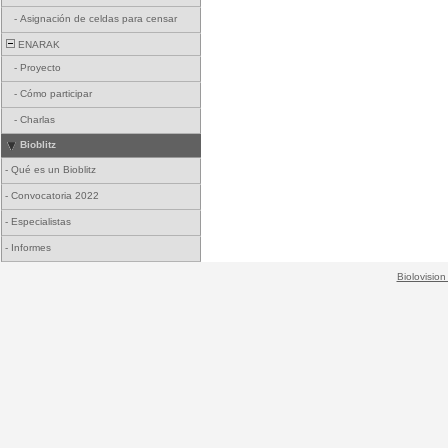
-
Asignación de celdas para censar
ENARAK
-
Proyecto
-
Cómo participar
-
Charlas
Bioblitz
-
Qué es un Bioblitz
-
Convocatoria 2022
-
Especialistas
-
Informes
Biolovision