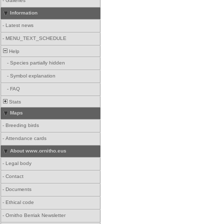
-
Galleries
Information
-
Latest news
-
MENU_TEXT_SCHEDULE
Help
-
Species partially hidden
-
Symbol explanation
-
FAQ
Stats
Maps
-
Breeding birds
-
Attendance cards
About www.ornitho.eus
-
Legal body
-
Contact
-
Documents
-
Ethical code
-
Ornitho Berriak Newsletter