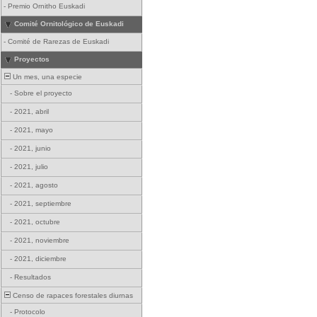
-
Premio Ornitho Euskadi
Comité Ornitológico de Euskadi
-
Comité de Rarezas de Euskadi
Proyectos
Un mes, una especie
-
Sobre el proyecto
-
2021, abril
-
2021, mayo
-
2021, junio
-
2021, julio
-
2021, agosto
-
2021, septiembre
-
2021, octubre
-
2021, noviembre
-
2021, diciembre
-
Resultados
Censo de rapaces forestales diurnas
-
Protocolo