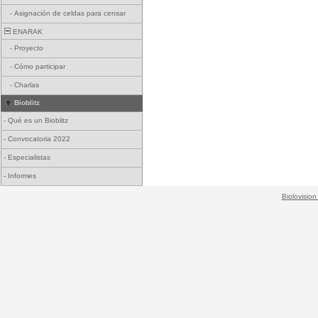
-
Asignación de celdas para censar
ENARAK
-
Proyecto
-
Cómo participar
-
Charlas
Bioblitz
-
Qué es un Bioblitz
-
Convocatoria 2022
-
Especialistas
-
Informes
Biolovision