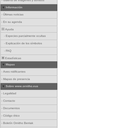
-
Galería de imágenes y sonidos
Información
-
Últimas noticias
-
En su agenda
Ayuda
-
Especies parcialmente ocultas
-
Explicación de los símbolos
-
FAQ
Estadísticas
Mapas
-
Aves nidificantes
-
Mapas de presencia
Sobre www.ornitho.eus
-
Legalidad
-
Contacto
-
Documentos
-
Código ético
-
Boletín Ornitho Berriak