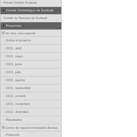
-
Premio Ornitho Euskadi
Comité Ornitológico de Euskadi
-
Comité de Rarezas de Euskadi
Proyectos
Un mes, una especie
-
Sobre el proyecto
-
2021, abril
-
2021, mayo
-
2021, junio
-
2021, julio
-
2021, agosto
-
2021, septiembre
-
2021, octubre
-
2021, noviembre
-
2021, diciembre
-
Resultados
Censo de rapaces forestales diurnas
-
Protocolo