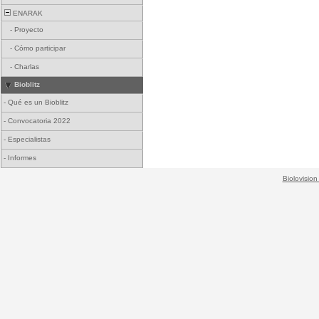
ENARAK
-
Proyecto
-
Cómo participar
-
Charlas
Bioblitz
-
Qué es un Bioblitz
-
Convocatoria 2022
-
Especialistas
-
Informes
Biolovision