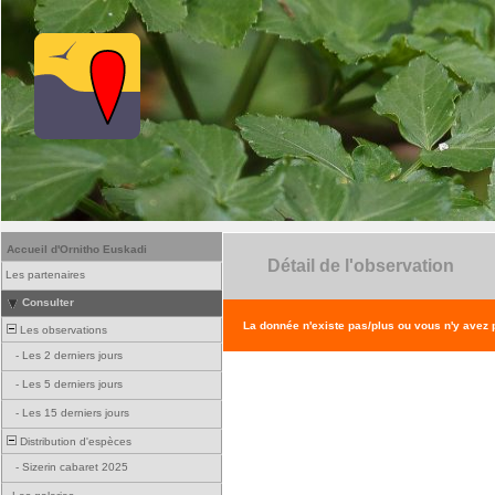
Accueil d'Ornitho Euskadi
Détail de l'observation
Les partenaires
Consulter
La donnée n'existe pas/plus ou vous n'y avez
Les observations
-
Les 2 derniers jours
-
Les 5 derniers jours
-
Les 15 derniers jours
Distribution d'espèces
-
Sizerin cabaret 2025