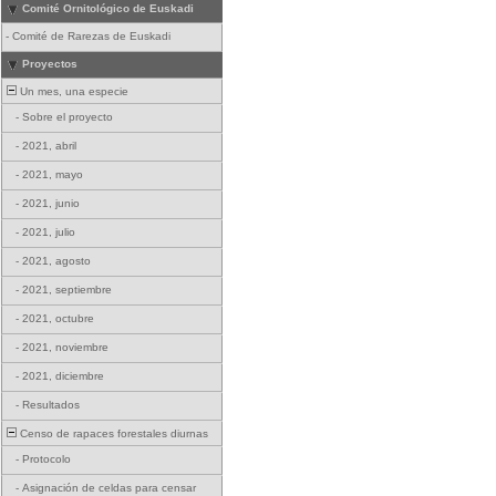
Comité Ornitológico de Euskadi
-
Comité de Rarezas de Euskadi
Proyectos
Un mes, una especie
-
Sobre el proyecto
-
2021, abril
-
2021, mayo
-
2021, junio
-
2021, julio
-
2021, agosto
-
2021, septiembre
-
2021, octubre
-
2021, noviembre
-
2021, diciembre
-
Resultados
Censo de rapaces forestales diurnas
-
Protocolo
-
Asignación de celdas para censar