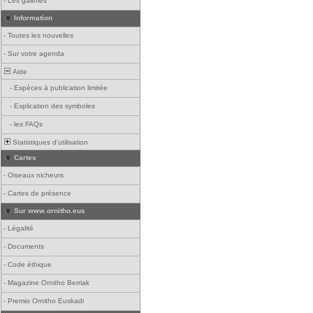
-
Les galeries
Information
-
Toutes les nouvelles
-
Sur votre agenda
Aide
-
Espèces à publication limitée
-
Explication des symboles
-
les FAQs
Statistiques d'utilisation
Cartes
-
Oiseaux nicheurs
-
Cartes de présence
Sur www.ornitho.eus
-
Légalité
-
Documents
-
Code éthique
-
Magazine Ornitho Berriak
-
Premio Ornitho Euskadi