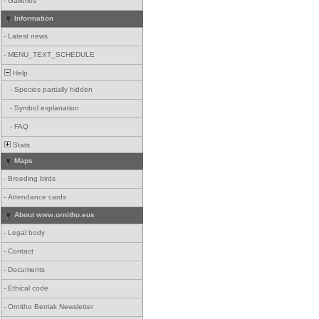
-
Galleries
Information
-
Latest news
-
MENU_TEXT_SCHEDULE
Help
-
Species partially hidden
-
Symbol explanation
-
FAQ
Stats
Maps
-
Breeding birds
-
Attendance cards
About www.ornitho.eus
-
Legal body
-
Contact
-
Documents
-
Ethical code
-
Ornitho Berriak Newsletter