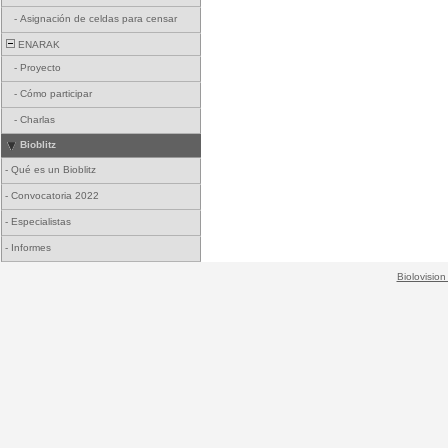
-
Asignación de celdas para censar
ENARAK
-
Proyecto
-
Cómo participar
-
Charlas
Bioblitz
-
Qué es un Bioblitz
-
Convocatoria 2022
-
Especialistas
-
Informes
Biolovision