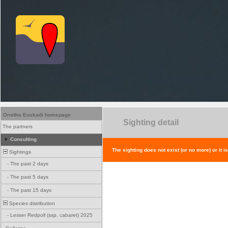
Ornitho Euskadi homepage
Sighting detail
The partners
Consulting
The sighting does not exist (or no more) or it i
Sightings
-
The past 2 days
-
The past 5 days
-
The past 15 days
Species distribution
-
Lesser Redpoll (ssp. cabaret) 2025