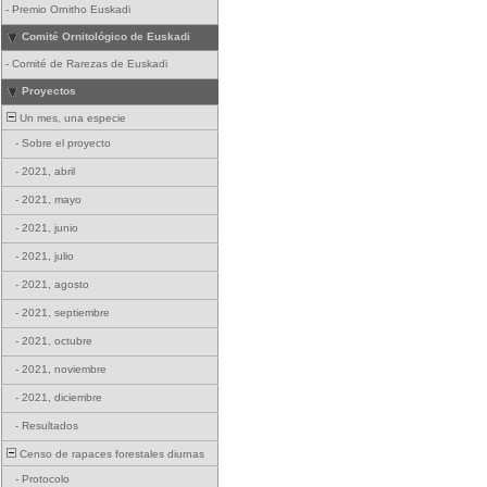
-
Premio Ornitho Euskadi
Comité Ornitológico de Euskadi
-
Comité de Rarezas de Euskadi
Proyectos
Un mes, una especie
-
Sobre el proyecto
-
2021, abril
-
2021, mayo
-
2021, junio
-
2021, julio
-
2021, agosto
-
2021, septiembre
-
2021, octubre
-
2021, noviembre
-
2021, diciembre
-
Resultados
Censo de rapaces forestales diurnas
-
Protocolo