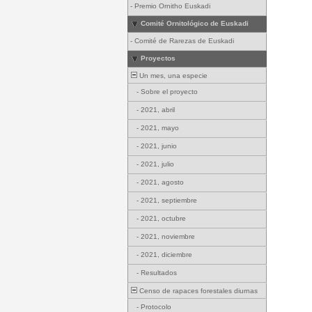
-
Premio Ornitho Euskadi
Comité Ornitológico de Euskadi
-
Comité de Rarezas de Euskadi
Proyectos
Un mes, una especie
-
Sobre el proyecto
-
2021, abril
-
2021, mayo
-
2021, junio
-
2021, julio
-
2021, agosto
-
2021, septiembre
-
2021, octubre
-
2021, noviembre
-
2021, diciembre
-
Resultados
Censo de rapaces forestales diurnas
-
Protocolo