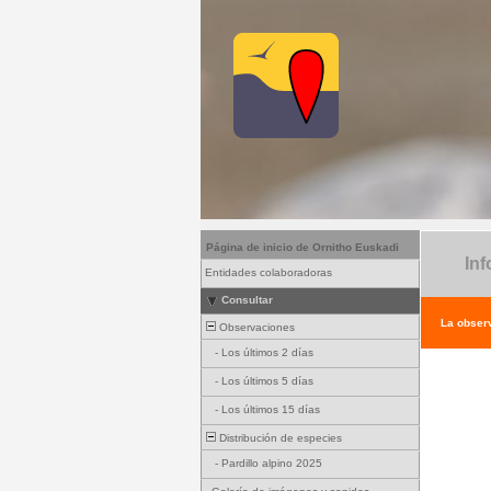
Página de inicio de Ornitho Euskadi
Inf
Entidades colaboradoras
Consultar
La observ
Observaciones
-
Los últimos 2 días
-
Los últimos 5 días
-
Los últimos 15 días
Distribución de especies
-
Pardillo alpino 2025