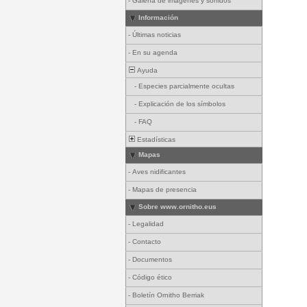
-
Galería de imágenes y sonidos
Información
-
Últimas noticias
-
En su agenda
Ayuda
-
Especies parcialmente ocultas
-
Explicación de los símbolos
-
FAQ
Estadísticas
Mapas
-
Aves nidificantes
-
Mapas de presencia
Sobre www.ornitho.eus
-
Legalidad
-
Contacto
-
Documentos
-
Código ético
-
Boletín Ornitho Berriak