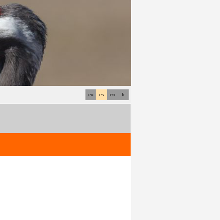
eu
es
en
fr