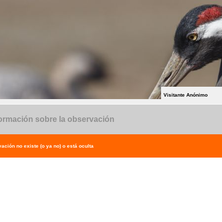
Visitante Anónimo
ormación sobre la observación
ación no existe (o ya no) o está oculta