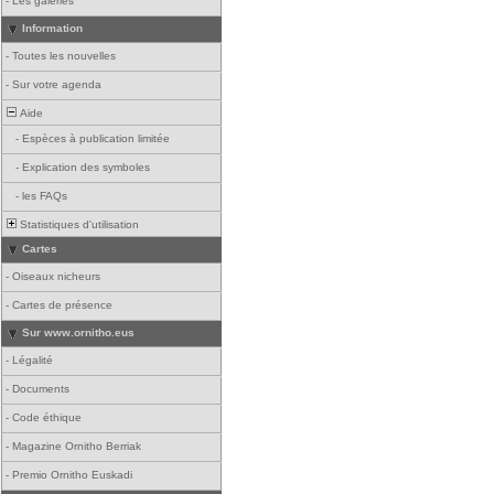
-
Les galeries
Information
-
Toutes les nouvelles
-
Sur votre agenda
Aide
-
Espèces à publication limitée
-
Explication des symboles
-
les FAQs
Statistiques d'utilisation
Cartes
-
Oiseaux nicheurs
-
Cartes de présence
Sur www.ornitho.eus
-
Légalité
-
Documents
-
Code éthique
-
Magazine Ornitho Berriak
-
Premio Ornitho Euskadi