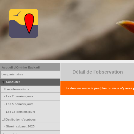
Accueil d'Ornitho Euskadi
Détail de l'observation
Les partenaires
Consulter
La donnée n'existe pas/plus ou vous n'y avez
Les observations
-
Les 2 derniers jours
-
Les 5 derniers jours
-
Les 15 derniers jours
Distribution d'espèces
-
Sizerin cabaret 2025