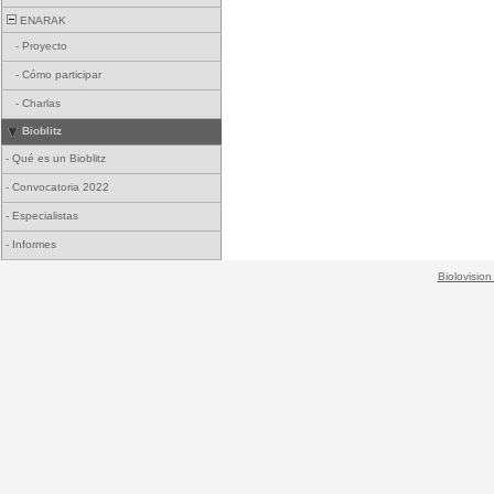
ENARAK
-
Proyecto
-
Cómo participar
-
Charlas
Bioblitz
-
Qué es un Bioblitz
-
Convocatoria 2022
-
Especialistas
-
Informes
Biolovision