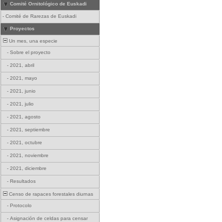
Comité Ornitológico de Euskadi
-
Comité de Rarezas de Euskadi
Proyectos
Un mes, una especie
-
Sobre el proyecto
-
2021, abril
-
2021, mayo
-
2021, junio
-
2021, julio
-
2021, agosto
-
2021, septiembre
-
2021, octubre
-
2021, noviembre
-
2021, diciembre
-
Resultados
Censo de rapaces forestales diurnas
-
Protocolo
-
Asignación de celdas para censar