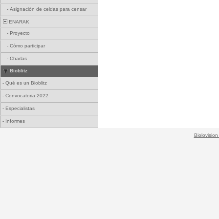
-
Asignación de celdas para censar
ENARAK
-
Proyecto
-
Cómo participar
-
Charlas
Bioblitz
-
Qué es un Bioblitz
-
Convocatoria 2022
-
Especialistas
-
Informes
Biolovision