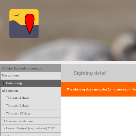
Ornitho Euskadi homepage
Sighting detail
The partners
Consulting
The sighting does not exist (or no more) or it i
Sightings
-
The past 2 days
-
The past 5 days
-
The past 15 days
Species distribution
-
Lesser Redpoll (ssp. cabaret) 2025