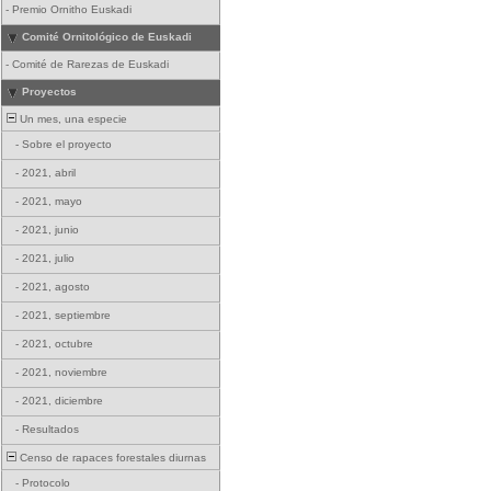
-
Premio Ornitho Euskadi
Comité Ornitológico de Euskadi
-
Comité de Rarezas de Euskadi
Proyectos
Un mes, una especie
-
Sobre el proyecto
-
2021, abril
-
2021, mayo
-
2021, junio
-
2021, julio
-
2021, agosto
-
2021, septiembre
-
2021, octubre
-
2021, noviembre
-
2021, diciembre
-
Resultados
Censo de rapaces forestales diurnas
-
Protocolo