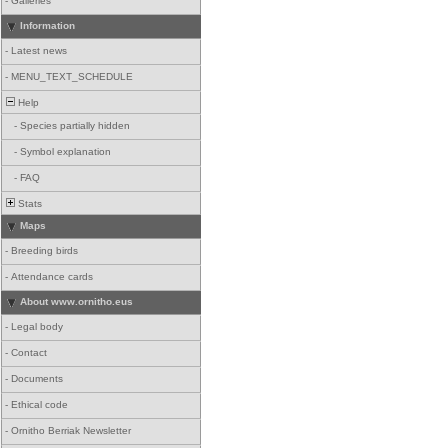
-
Galleries
Information
-
Latest news
-
MENU_TEXT_SCHEDULE
Help
-
Species partially hidden
-
Symbol explanation
-
FAQ
Stats
Maps
-
Breeding birds
-
Attendance cards
About www.ornitho.eus
-
Legal body
-
Contact
-
Documents
-
Ethical code
-
Ornitho Berriak Newsletter