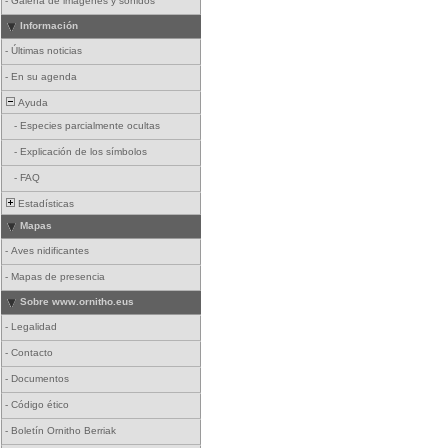
-
Galería de imágenes y sonidos
Información
-
Últimas noticias
-
En su agenda
Ayuda
-
Especies parcialmente ocultas
-
Explicación de los símbolos
-
FAQ
Estadísticas
Mapas
-
Aves nidificantes
-
Mapas de presencia
Sobre www.ornitho.eus
-
Legalidad
-
Contacto
-
Documentos
-
Código ético
-
Boletín Ornitho Berriak