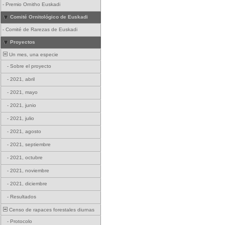
-
Premio Ornitho Euskadi
Comité Ornitológico de Euskadi
-
Comité de Rarezas de Euskadi
Proyectos
Un mes, una especie
-
Sobre el proyecto
-
2021, abril
-
2021, mayo
-
2021, junio
-
2021, julio
-
2021, agosto
-
2021, septiembre
-
2021, octubre
-
2021, noviembre
-
2021, diciembre
-
Resultados
Censo de rapaces forestales diurnas
-
Protocolo