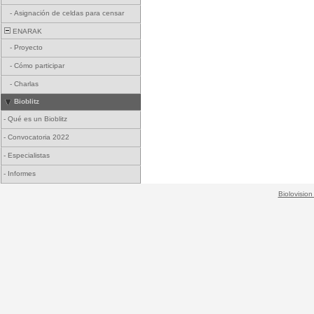
-
Asignación de celdas para censar
ENARAK
-
Proyecto
-
Cómo participar
-
Charlas
Bioblitz
-
Qué es un Bioblitz
-
Convocatoria 2022
-
Especialistas
-
Informes
Biolovision