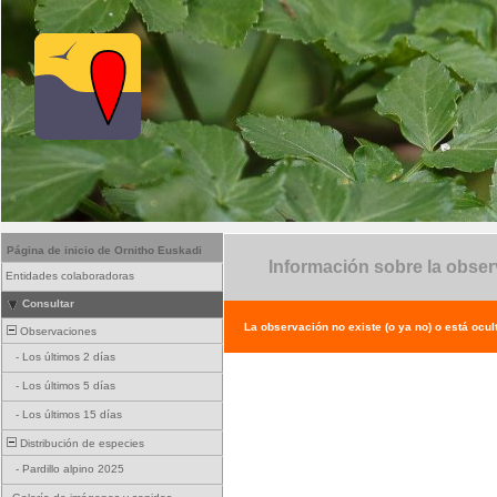
Página de inicio de Ornitho Euskadi
Información sobre la obse
Entidades colaboradoras
Consultar
La observación no existe (o ya no) o está ocul
Observaciones
-
Los últimos 2 días
-
Los últimos 5 días
-
Los últimos 15 días
Distribución de especies
-
Pardillo alpino 2025