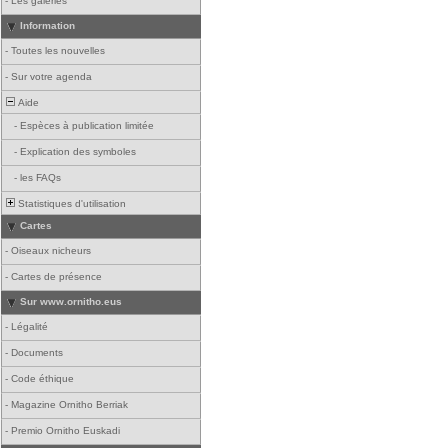
-
Les galeries
Information
-
Toutes les nouvelles
-
Sur votre agenda
Aide
-
Espèces à publication limitée
-
Explication des symboles
-
les FAQs
Statistiques d'utilisation
Cartes
-
Oiseaux nicheurs
-
Cartes de présence
Sur www.ornitho.eus
-
Légalité
-
Documents
-
Code éthique
-
Magazine Ornitho Berriak
-
Premio Ornitho Euskadi