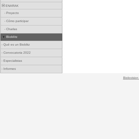
ENARAK
-
Proyecto
-
Cómo participar
-
Charlas
Bioblitz
-
Qué es un Bioblitz
-
Convocatoria 2022
-
Especialistas
-
Informes
Biolovision