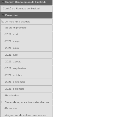
Comité Ornitológico de Euskadi
-
Comité de Rarezas de Euskadi
Proyectos
Un mes, una especie
-
Sobre el proyecto
-
2021, abril
-
2021, mayo
-
2021, junio
-
2021, julio
-
2021, agosto
-
2021, septiembre
-
2021, octubre
-
2021, noviembre
-
2021, diciembre
-
Resultados
Censo de rapaces forestales diurnas
-
Protocolo
-
Asignación de celdas para censar