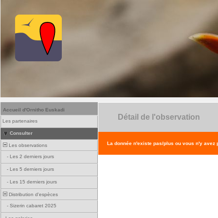
Accueil d'Ornitho Euskadi
Détail de l'observation
Les partenaires
Consulter
La donnée n'existe pas/plus ou vous n'y avez
Les observations
-
Les 2 derniers jours
-
Les 5 derniers jours
-
Les 15 derniers jours
Distribution d'espèces
-
Sizerin cabaret 2025