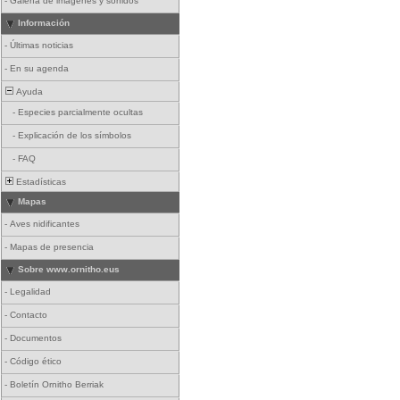
-
Galería de imágenes y sonidos
Información
-
Últimas noticias
-
En su agenda
Ayuda
-
Especies parcialmente ocultas
-
Explicación de los símbolos
-
FAQ
Estadísticas
Mapas
-
Aves nidificantes
-
Mapas de presencia
Sobre www.ornitho.eus
-
Legalidad
-
Contacto
-
Documentos
-
Código ético
-
Boletín Ornitho Berriak