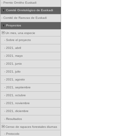
-
Premio Ornitho Euskadi
Comité Ornitológico de Euskadi
-
Comité de Rarezas de Euskadi
Proyectos
Un mes, una especie
-
Sobre el proyecto
-
2021, abril
-
2021, mayo
-
2021, junio
-
2021, julio
-
2021, agosto
-
2021, septiembre
-
2021, octubre
-
2021, noviembre
-
2021, diciembre
-
Resultados
Censo de rapaces forestales diurnas
-
Protocolo