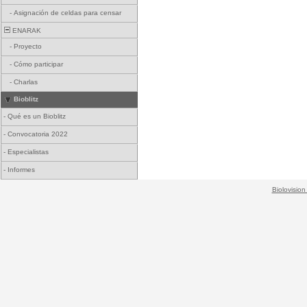
-
Asignación de celdas para censar
ENARAK
-
Proyecto
-
Cómo participar
-
Charlas
Bioblitz
-
Qué es un Bioblitz
-
Convocatoria 2022
-
Especialistas
-
Informes
Biolovision