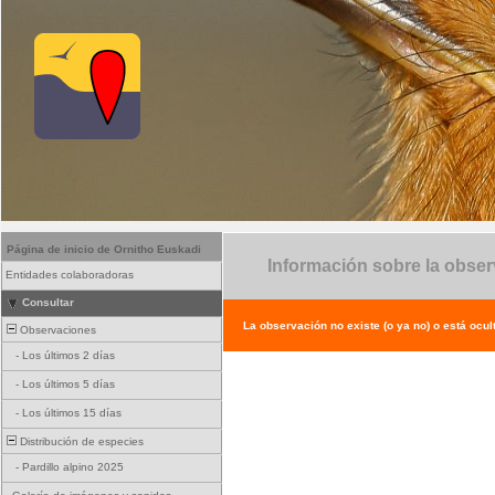
Página de inicio de Ornitho Euskadi
Información sobre la obse
Entidades colaboradoras
Consultar
La observación no existe (o ya no) o está ocul
Observaciones
-
Los últimos 2 días
-
Los últimos 5 días
-
Los últimos 15 días
Distribución de especies
-
Pardillo alpino 2025