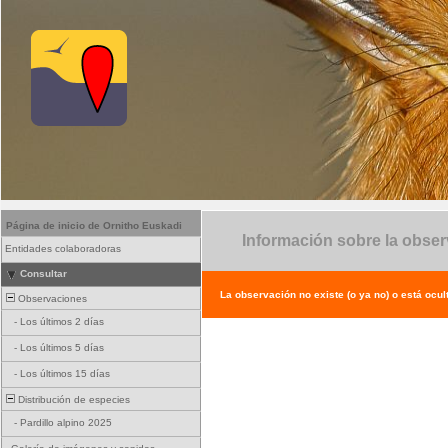
Página de inicio de Ornitho Euskadi
Información sobre la obse
Entidades colaboradoras
Consultar
La observación no existe (o ya no) o está ocul
Observaciones
-
Los últimos 2 días
-
Los últimos 5 días
-
Los últimos 15 días
Distribución de especies
-
Pardillo alpino 2025