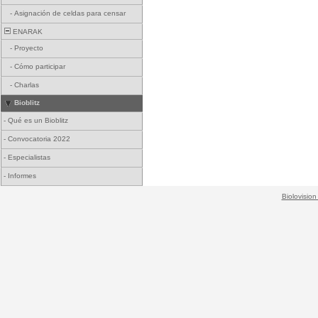
-
Asignación de celdas para censar
ENARAK
-
Proyecto
-
Cómo participar
-
Charlas
Bioblitz
-
Qué es un Bioblitz
-
Convocatoria 2022
-
Especialistas
-
Informes
Biolovision