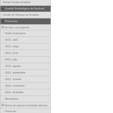
-
Premio Ornitho Euskadi
Comité Ornitológico de Euskadi
-
Comité de Rarezas de Euskadi
Proyectos
Un mes, una especie
-
Sobre el proyecto
-
2021, abril
-
2021, mayo
-
2021, junio
-
2021, julio
-
2021, agosto
-
2021, septiembre
-
2021, octubre
-
2021, noviembre
-
2021, diciembre
-
Resultados
Censo de rapaces forestales diurnas
-
Protocolo