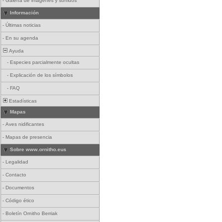
-
Galería de imágenes y sonidos
Información
-
Últimas noticias
-
En su agenda
Ayuda
-
Especies parcialmente ocultas
-
Explicación de los símbolos
-
FAQ
Estadísticas
Mapas
-
Aves nidificantes
-
Mapas de presencia
Sobre www.ornitho.eus
-
Legalidad
-
Contacto
-
Documentos
-
Código ético
-
Boletín Ornitho Berriak