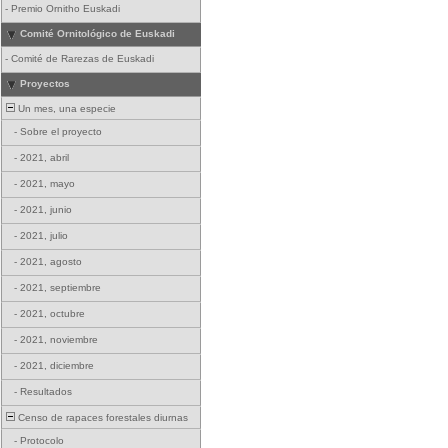
-
Premio Ornitho Euskadi
Comité Ornitológico de Euskadi
-
Comité de Rarezas de Euskadi
Proyectos
Un mes, una especie
-
Sobre el proyecto
-
2021, abril
-
2021, mayo
-
2021, junio
-
2021, julio
-
2021, agosto
-
2021, septiembre
-
2021, octubre
-
2021, noviembre
-
2021, diciembre
-
Resultados
Censo de rapaces forestales diurnas
-
Protocolo