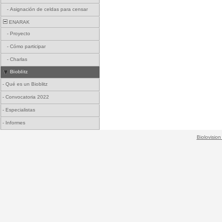
-
Asignación de celdas para censar
ENARAK
-
Proyecto
-
Cómo participar
-
Charlas
Bioblitz
-
Qué es un Bioblitz
-
Convocatoria 2022
-
Especialistas
-
Informes
Biolovision