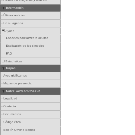
-
Galería de imágenes y sonidos
Información
-
Últimas noticias
-
En su agenda
Ayuda
-
Especies parcialmente ocultas
-
Explicación de los símbolos
-
FAQ
Estadísticas
Mapas
-
Aves nidificantes
-
Mapas de presencia
Sobre www.ornitho.eus
-
Legalidad
-
Contacto
-
Documentos
-
Código ético
-
Boletín Ornitho Berriak