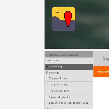
Ornitho Euskadi homepage
Sig
The partners
Consulting
The sight
Sightings
-
The past 2 days
-
The past 5 days
-
The past 15 days
Species distribution
-
Lesser Redpoll (ssp. cabaret) 2025