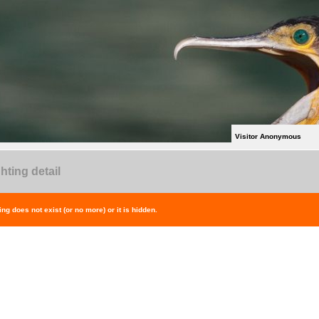
Visitor Anonymous
hting detail
ing does not exist (or no more) or it is hidden.