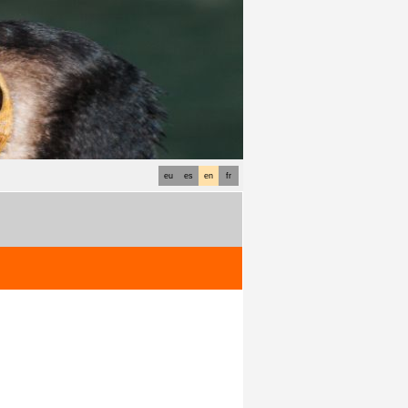
eu
es
en
fr