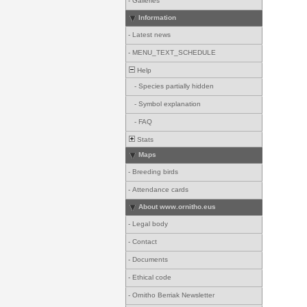
-
Galleries
Information
-
Latest news
-
MENU_TEXT_SCHEDULE
Help
-
Species partially hidden
-
Symbol explanation
-
FAQ
Stats
Maps
-
Breeding birds
-
Attendance cards
About www.ornitho.eus
-
Legal body
-
Contact
-
Documents
-
Ethical code
-
Ornitho Berriak Newsletter