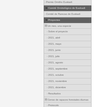
-
Premio Ornitho Euskadi
Comité Ornitológico de Euskadi
-
Comité de Rarezas de Euskadi
Proyectos
Un mes, una especie
-
Sobre el proyecto
-
2021, abril
-
2021, mayo
-
2021, junio
-
2021, julio
-
2021, agosto
-
2021, septiembre
-
2021, octubre
-
2021, noviembre
-
2021, diciembre
-
Resultados
Censo de rapaces forestales diurnas
-
Protocolo