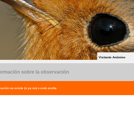
Visitante Anónimo
ormación sobre la observación
ación no existe (o ya no) o está oculta