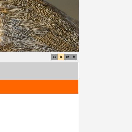
eu
es
en
fr