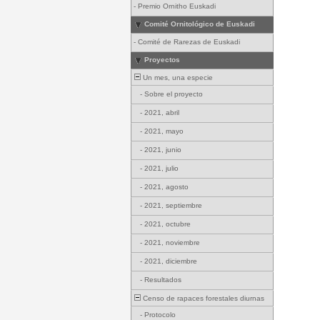
-
Premio Ornitho Euskadi
Comité Ornitológico de Euskadi
-
Comité de Rarezas de Euskadi
Proyectos
Un mes, una especie
-
Sobre el proyecto
-
2021, abril
-
2021, mayo
-
2021, junio
-
2021, julio
-
2021, agosto
-
2021, septiembre
-
2021, octubre
-
2021, noviembre
-
2021, diciembre
-
Resultados
Censo de rapaces forestales diurnas
-
Protocolo