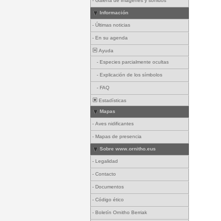
-
Galería de imágenes y sonidos
Información
-
Últimas noticias
-
En su agenda
Ayuda
-
Especies parcialmente ocultas
-
Explicación de los símbolos
-
FAQ
Estadísticas
Mapas
-
Aves nidificantes
-
Mapas de presencia
Sobre www.ornitho.eus
-
Legalidad
-
Contacto
-
Documentos
-
Código ético
-
Boletín Ornitho Berriak