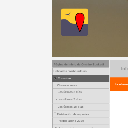
Página de inicio de Ornitho Euskadi
Inf
Entidades colaboradoras
Consultar
La observ
Observaciones
-
Los últimos 2 días
-
Los últimos 5 días
-
Los últimos 15 días
Distribución de especies
-
Pardillo alpino 2025