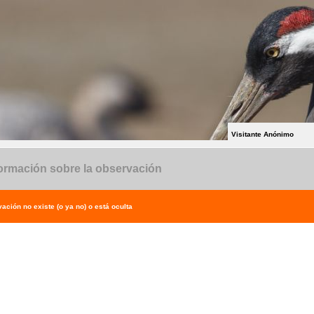
Visitante Anónimo
ormación sobre la observación
ación no existe (o ya no) o está oculta