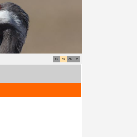
eu
es
en
fr