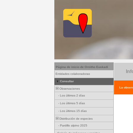
Página de inicio de Ornitho Euskadi
Inf
Entidades colaboradoras
Consultar
La observ
Observaciones
-
Los últimos 2 días
-
Los últimos 5 días
-
Los últimos 15 días
Distribución de especies
-
Pardillo alpino 2025