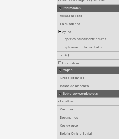
-
Galería de imágenes y sonidos
Información
-
Últimas noticias
-
En su agenda
Ayuda
-
Especies parcialmente ocultas
-
Explicación de los símbolos
-
FAQ
Estadísticas
Mapas
-
Aves nidificantes
-
Mapas de presencia
Sobre www.ornitho.eus
-
Legalidad
-
Contacto
-
Documentos
-
Código ético
-
Boletín Ornitho Berriak