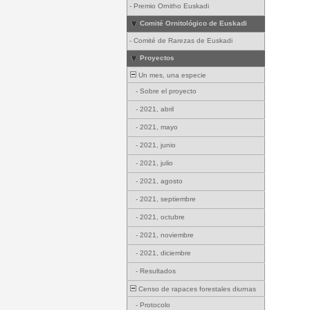
-
Premio Ornitho Euskadi
Comité Ornitológico de Euskadi
-
Comité de Rarezas de Euskadi
Proyectos
Un mes, una especie
-
Sobre el proyecto
-
2021, abril
-
2021, mayo
-
2021, junio
-
2021, julio
-
2021, agosto
-
2021, septiembre
-
2021, octubre
-
2021, noviembre
-
2021, diciembre
-
Resultados
Censo de rapaces forestales diurnas
-
Protocolo