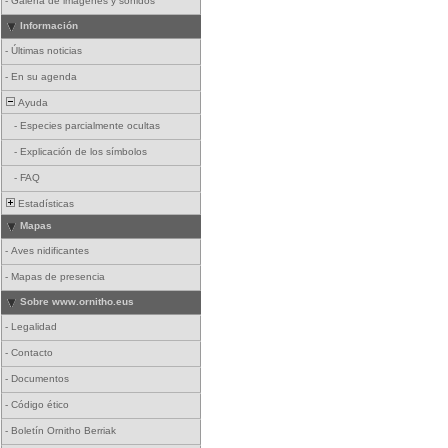
-
Galería de imágenes y sonidos
Información
-
Últimas noticias
-
En su agenda
Ayuda
-
Especies parcialmente ocultas
-
Explicación de los símbolos
-
FAQ
Estadísticas
Mapas
-
Aves nidificantes
-
Mapas de presencia
Sobre www.ornitho.eus
-
Legalidad
-
Contacto
-
Documentos
-
Código ético
-
Boletín Ornitho Berriak