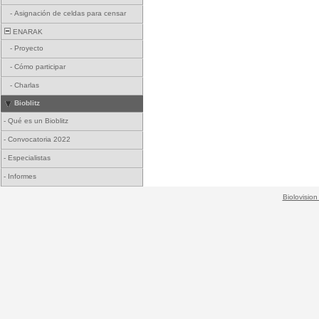
-
Asignación de celdas para censar
ENARAK
-
Proyecto
-
Cómo participar
-
Charlas
Bioblitz
-
Qué es un Bioblitz
-
Convocatoria 2022
-
Especialistas
-
Informes
Biolovision