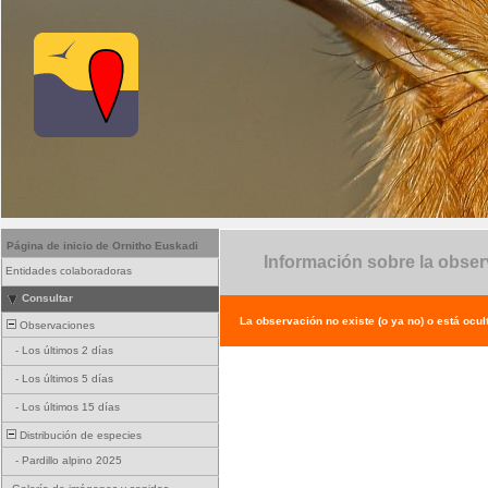
Página de inicio de Ornitho Euskadi
Información sobre la obse
Entidades colaboradoras
Consultar
La observación no existe (o ya no) o está ocul
Observaciones
-
Los últimos 2 días
-
Los últimos 5 días
-
Los últimos 15 días
Distribución de especies
-
Pardillo alpino 2025