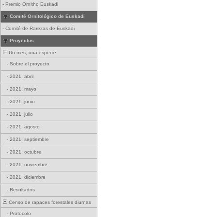
-
Premio Ornitho Euskadi
Comité Ornitológico de Euskadi
-
Comité de Rarezas de Euskadi
Proyectos
Un mes, una especie
-
Sobre el proyecto
-
2021, abril
-
2021, mayo
-
2021, junio
-
2021, julio
-
2021, agosto
-
2021, septiembre
-
2021, octubre
-
2021, noviembre
-
2021, diciembre
-
Resultados
Censo de rapaces forestales diurnas
-
Protocolo