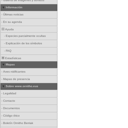
-
Galería de imágenes y sonidos
Información
-
Últimas noticias
-
En su agenda
Ayuda
-
Especies parcialmente ocultas
-
Explicación de los símbolos
-
FAQ
Estadísticas
Mapas
-
Aves nidificantes
-
Mapas de presencia
Sobre www.ornitho.eus
-
Legalidad
-
Contacto
-
Documentos
-
Código ético
-
Boletín Ornitho Berriak