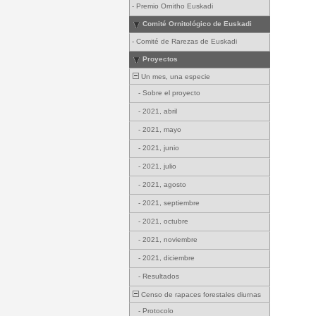
-
Premio Ornitho Euskadi
Comité Ornitológico de Euskadi
-
Comité de Rarezas de Euskadi
Proyectos
Un mes, una especie
-
Sobre el proyecto
-
2021, abril
-
2021, mayo
-
2021, junio
-
2021, julio
-
2021, agosto
-
2021, septiembre
-
2021, octubre
-
2021, noviembre
-
2021, diciembre
-
Resultados
Censo de rapaces forestales diurnas
-
Protocolo