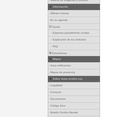
-
Galería de imágenes y sonidos
Información
-
Últimas noticias
-
En su agenda
Ayuda
-
Especies parcialmente ocultas
-
Explicación de los símbolos
-
FAQ
Estadísticas
Mapas
-
Aves nidificantes
-
Mapas de presencia
Sobre www.ornitho.eus
-
Legalidad
-
Contacto
-
Documentos
-
Código ético
-
Boletín Ornitho Berriak