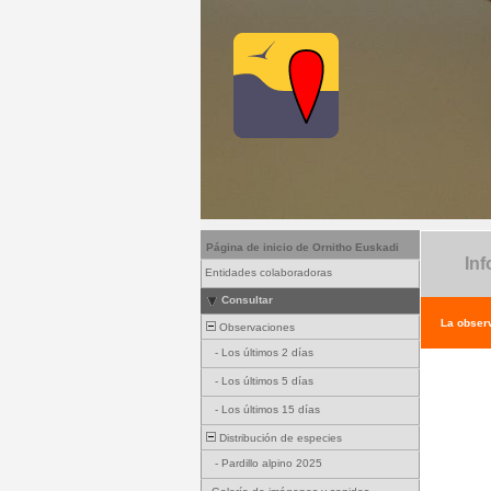
Página de inicio de Ornitho Euskadi
Inf
Entidades colaboradoras
Consultar
La observ
Observaciones
-
Los últimos 2 días
-
Los últimos 5 días
-
Los últimos 15 días
Distribución de especies
-
Pardillo alpino 2025