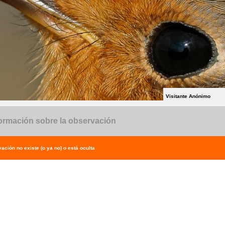
Visitante Anónimo
ormación sobre la observación
ación no existe (o ya no) o está oculta