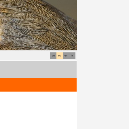
eu
es
en
fr