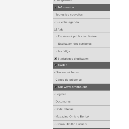
-
Les galeries
Information
-
Toutes les nouvelles
-
Sur votre agenda
Aide
-
Espèces à publication limitée
-
Explication des symboles
-
les FAQs
Statistiques d'utilisation
Cartes
-
Oiseaux nicheurs
-
Cartes de présence
Sur www.ornitho.eus
-
Légalité
-
Documents
-
Code éthique
-
Magazine Ornitho Berriak
-
Premio Ornitho Euskadi