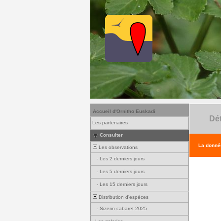
Accueil d'Ornitho Euskadi
Dét
Les partenaires
Consulter
La donnée
Les observations
-
Les 2 derniers jours
-
Les 5 derniers jours
-
Les 15 derniers jours
Distribution d'espèces
-
Sizerin cabaret 2025