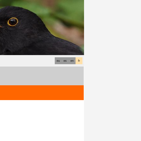
eu
es
en
fr