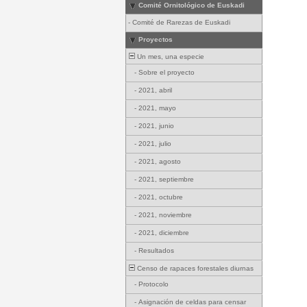
Comité Ornitológico de Euskadi
-
Comité de Rarezas de Euskadi
Proyectos
Un mes, una especie
-
Sobre el proyecto
-
2021, abril
-
2021, mayo
-
2021, junio
-
2021, julio
-
2021, agosto
-
2021, septiembre
-
2021, octubre
-
2021, noviembre
-
2021, diciembre
-
Resultados
Censo de rapaces forestales diurnas
-
Protocolo
-
Asignación de celdas para censar