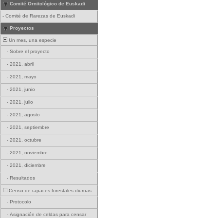
Comité Ornitológico de Euskadi
-
Comité de Rarezas de Euskadi
Proyectos
Un mes, una especie
-
Sobre el proyecto
-
2021, abril
-
2021, mayo
-
2021, junio
-
2021, julio
-
2021, agosto
-
2021, septiembre
-
2021, octubre
-
2021, noviembre
-
2021, diciembre
-
Resultados
Censo de rapaces forestales diurnas
-
Protocolo
-
Asignación de celdas para censar