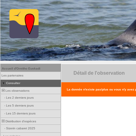
Accueil d'Ornitho Euskadi
Détail de l'observation
Les partenaires
Consulter
La donnée n'existe pas/plus ou vous n'y avez
Les observations
-
Les 2 derniers jours
-
Les 5 derniers jours
-
Les 15 derniers jours
Distribution d'espèces
-
Sizerin cabaret 2025