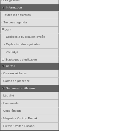
-
Les galeries
Information
-
Toutes les nouvelles
-
Sur votre agenda
Aide
-
Espèces à publication limitée
-
Explication des symboles
-
les FAQs
Statistiques d'utilisation
Cartes
-
Oiseaux nicheurs
-
Cartes de présence
Sur www.ornitho.eus
-
Légalité
-
Documents
-
Code éthique
-
Magazine Ornitho Berriak
-
Premio Ornitho Euskadi