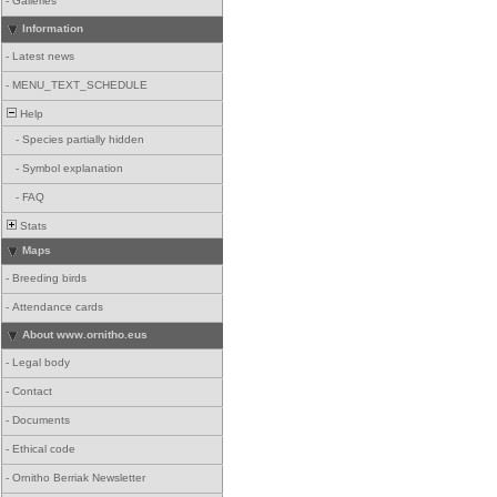
-
Galleries
Information
-
Latest news
-
MENU_TEXT_SCHEDULE
Help
-
Species partially hidden
-
Symbol explanation
-
FAQ
Stats
Maps
-
Breeding birds
-
Attendance cards
About www.ornitho.eus
-
Legal body
-
Contact
-
Documents
-
Ethical code
-
Ornitho Berriak Newsletter