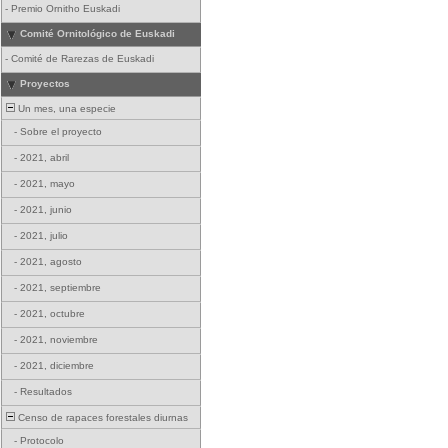
-
Premio Ornitho Euskadi
Comité Ornitológico de Euskadi
-
Comité de Rarezas de Euskadi
Proyectos
Un mes, una especie
-
Sobre el proyecto
-
2021, abril
-
2021, mayo
-
2021, junio
-
2021, julio
-
2021, agosto
-
2021, septiembre
-
2021, octubre
-
2021, noviembre
-
2021, diciembre
-
Resultados
Censo de rapaces forestales diurnas
-
Protocolo