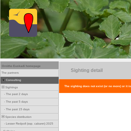
Ornitho Euskadi homepage
Sighting detail
The partners
Consulting
The sighting does not exist (or no more) or it i
Sightings
-
The past 2 days
-
The past 5 days
-
The past 15 days
Species distribution
-
Lesser Redpoll (ssp. cabaret) 2025