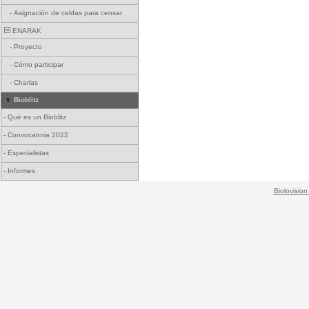
-
Asignación de celdas para censar
ENARAK
-
Proyecto
-
Cómo participar
-
Charlas
Bioblitz
-
Qué es un Bioblitz
-
Convocatoria 2022
-
Especialistas
-
Informes
Biolovision